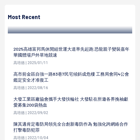
2022臺灣文博、設計展兩大盛會在高雄 文化局8至10月推
30條獨家文博繞境遊程
Most Recent
高培德 | 2022/06/30
2025高雄富邦馬休閒組世運大道率先起跑 恐龍親子變裝嘉年
華國體場戶外草地競速
高培德 | 2025/01/11
高市前金區自強一路83巷7民宅傾斜成危樓 工務局會同4公會
鑑定安全才准復工
高培德 | 2022/08/16
大發工業區廠協會攜手大發扶輪社 大發駐在所邀各界挽袖獻
愛募集200袋熱血
高培德 | 2022/09/02
陳其邁肯定毒防局領先全台創新毒防作為 勉強化跨網絡合作
打擊毒防犯罪
高培德 | 2022/10/04