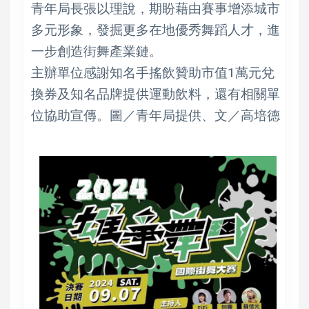
青年局長張以理說，期盼藉由賽事增添城市
多元形象，發掘更多在地優秀舞蹈人才，進
一步創造街舞產業鏈。
主辦單位感謝知名手搖飲贊助市值1萬元兌
換券及知名品牌提供運動飲料，還有相關單
位協助宣傳。圖／青年局提供、文／高培德