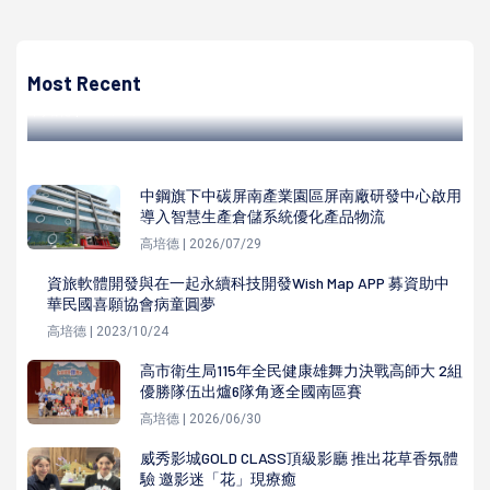
高培德
高市材料工業商預定身障創業逾千盒生乳捲蛋糕 致贈勞工中
秋賀禮勞工局見證表感謝
Most Recent
高培德 | 2022/08/16
中鋼旗下中碳屏南產業園區屏南廠研發中心啟用
導入智慧生產倉儲系統優化產品物流
高培德 | 2026/07/29
資旅軟體開發與在一起永續科技開發Wish Map APP 募資助中
華民國喜願協會病童圓夢
高培德 | 2023/10/24
高市衛生局115年全民健康雄舞力決戰高師大 2組
優勝隊伍出爐6隊角逐全國南區賽
高培德 | 2026/06/30
威秀影城GOLD CLASS頂級影廳 推出花草香氛體
驗 邀影迷「花」現療癒