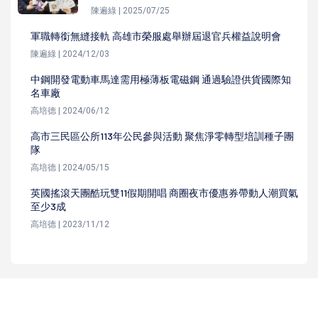
陳遍綠 | 2025/07/25
軍職轉銜無縫接軌 高雄市榮服處舉辦屆退官兵權益說明會
陳遍綠 | 2024/12/03
中鋼開發電動車馬達需用極薄板電磁鋼 通過驗證供貨國際知
名車廠
高培德 | 2024/06/12
高市三民區公所113年公民參與活動 聚焦淨零轉型培訓種子團
隊
高培德 | 2024/05/15
英國搖滾天團酷玩雙11假期開唱 商圈夜市優惠券帶動人潮買氣
至少3成
高培德 | 2023/11/12