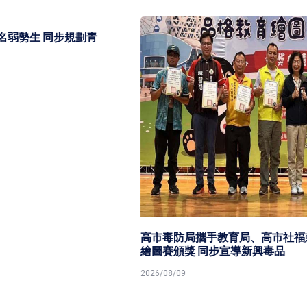
高市毒防局攜手教育局、高市社福慈總2026 港都反毒盃
繪圖賽頒獎 同步宣導新興毒品
2026/08/09