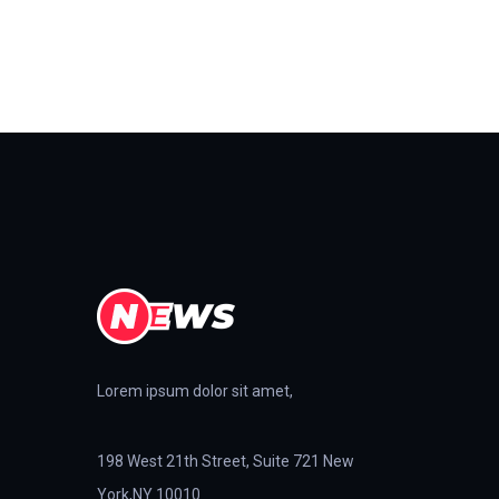
Lorem ipsum dolor sit amet,
198 West 21th Street, Suite 721 New
York,NY 10010