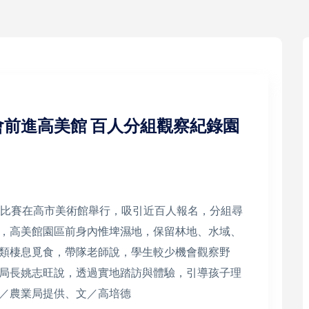
前進高美館 百人分組觀察紀錄園
鳥比賽在高市美術館舉行，吸引近百人報名，分組尋
，高美館園區前身內惟埤濕地，保留林地、水域、
類棲息覓食，帶隊老師說，學生較少機會觀察野
局長姚志旺說，透過實地踏訪與體驗，引導孩子理
／農業局提供、文／高培德