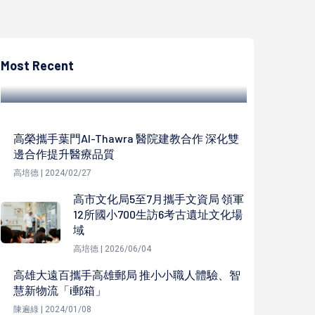
高培德
社團法人翔鳳慈善關懷協會理事長陳秀鳳花
卉水墨創作 高市苓雅戶政所邀賞
Most Recent
高培德 | 2023/09/18
高榮攜手葉門Al-Thawra 醫院建教合作 深化雙
邊合作提升醫療品質
高培德 | 2024/02/27
高市文化局5至7月攜手文資局 領軍
12所國小700生訪6考古遺址文化場
域
高培德 | 2026/06/04
高雄大遠百攜手高雄郵局 推小小職人體驗、智
慧新物流「i郵箱」
陳遍綠 | 2024/01/08