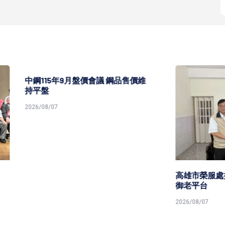
5年9月盤價會議 鋼品售價維
7
高雄市榮服處攜青溪總會共築
御老平台
2026/08/07