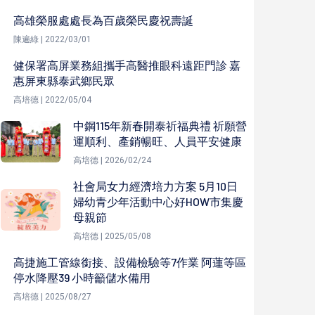
高雄榮服處處長為百歲榮民慶祝壽誕
陳遍綠 | 2022/03/01
健保署高屏業務組攜手高醫推眼科遠距門診 嘉
惠屏東縣泰武鄉民眾
高培德 | 2022/05/04
中鋼115年新春開泰祈福典禮 祈願營
運順利、產銷暢旺、人員平安健康
高培德 | 2026/02/24
社會局女力經濟培力方案 5月10日
婦幼青少年活動中心好HOW市集慶
母親節
高培德 | 2025/05/08
高捷施工管線銜接、設備檢驗等7作業 阿蓮等區
停水降壓39 小時籲儲水備用
高培德 | 2025/08/27