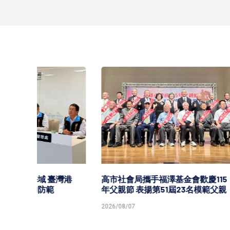
中鋼11
持平盤
2026/08/0
灣港
高市社會局攜手福澤基金會歡慶115
年父親節 表揚第51屆23名模範父親
2026/08/07