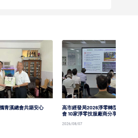
安心
高市經發局2026淨零轉型技術交流
高市勞
會 10家淨零技服廠商分享解決方案
原民就
2026/08/07
2026/08/