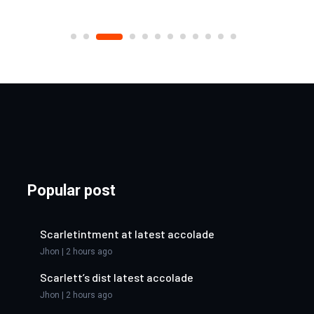
Popular post
Scarletintment at latest accolade
Jhon | 2 hours ago
Scarlett’s dist latest accolade
Jhon | 2 hours ago