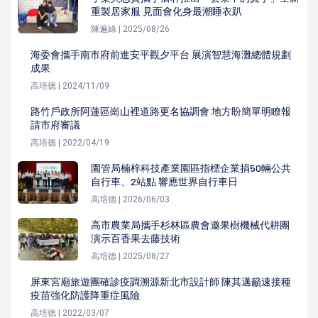
重製居家服 見面會化身最潮睡衣趴
陳遍綠 | 2025/08/26
海委會攜手南市府前進安平觀夕平台 展演智慧海灘總體規劃
成果
高培德 | 2024/11/09
路竹戶政所阿蓮區崗山裡道路更名協調會 地方盼簡單明瞭報
請市府審議
高培德 | 2022/04/19
園管局楠梓科技產業園區指標企業捐50輛公共
自行車、2站點 響應世界自行車日
高培德 | 2026/06/03
高市農業局攜手杉林區農會邀果樹機械代耕團
演示百香果去藤技術
高培德 | 2025/08/27
屏東宮廟旅遊團確診疫調溯源新北市設計師 陳其邁籲速接種
疫苗強化防護降重症風險
高培德 | 2022/03/07