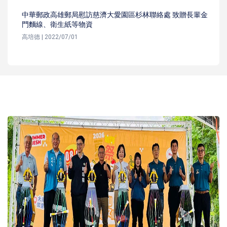
中華郵政高雄郵局慰訪慈濟大愛園區杉林聯絡處 致贈長輩金
門麵線、衛生紙等物資
高培德 | 2022/07/01