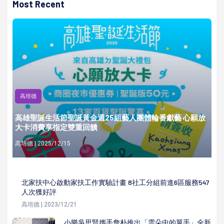
Most Recent
高培德
高雄聖誕生活節聖誕黃金週25組藝人團體輪番獻藝 心願放
大卡消費享指定雙重回饋
高培德 | 2025/12/15
北家扶中心啟動家扶工作實驗計畫 8社工分組前進6區服務547
人次獲好評
高培德 | 2023/12/21
小樂吳思賢攜手詹朴推出「雲朵中的翼手」全新