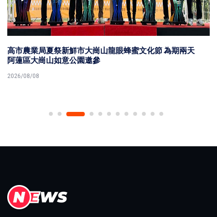
高市農業局夏祭新鮮市大崗山龍眼蜂蜜文化節 為期兩天
阿蓮區大崗山如意公園邀參
2026/08/08