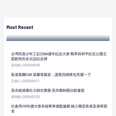
高培德
中國禁台灣石斑魚進口 陳其邁攜手陳吉仲網購拍賣鑽石龍虎
斑
Most Recent
高培德 | 2022/06/30
台灣高座少年工赴日80週年紀念大會 戰爭與和平紀念公園主
題館領先全台設紀念碑
高培德 | 2023/08/05
龍達集團CSR 溫馨母親節，讓寶貝媽咪也亮麗一下
王伯仁 | 2024/05/11
高市鎮港園社大師生聯展 高市圖林園分館邀賞
高培德 | 2024/07/22
社會局113年擴大推幸福專車接駁服務 納入獨居長者及身障朋
友