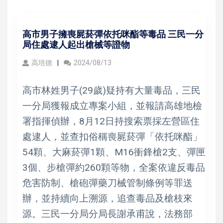
高市男子擁喪屍菸彈依托咪酯等毒品 三民一分
局住處逮人起出槍械等證物
高培德
2024/08/13
高市林姓男子(29歲)疑持有大量毒品，三民
一分局獲報成立專案小組，並報請高雄地檢
署指揮偵辦，8月12日持搜索票採左營區住
處逮人，並查扣俗稱喪屍菸彈「依托咪酯」
54顆、大麻菸彈1顆、M16衝鋒槍2支、彈匣
3個、步槍彈約260顆等物，全案依違反毒品
危害防制、槍砲彈藥刀械管制條例等罪送
辦，並持續向上溯源，追查毒品及槍枝來
源。三民一分局分局長謝承甫說，法務部