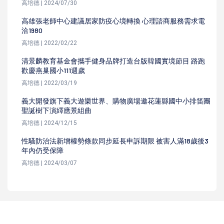
高培德 | 2024/07/30
高雄張老師中心建議居家防疫心境轉換 心理諮商服務需求電
洽1980
高培德 | 2022/02/22
清景麟教育基金會攜手健身品牌打造台版韓國實境節目 路跑
歡慶燕巢國小111週歲
高培德 | 2022/03/19
義大開發旗下義大遊樂世界、購物廣場邀花蓮縣國中小排笛團
聖誕樹下演繹應景組曲
高培德 | 2024/12/15
性騷防治法新增權勢條款同步延長申訴期限 被害人滿18歲後3
年內仍受保障
高培德 | 2024/03/07