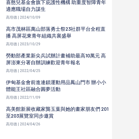
喜憨兒基金會旗下庇護性機構 助重度智障青年
適應職場自力謀生
高培德 | 2024/10/09
高市茂林區萬山部落勇士祭23社群平台全程直
播 高屏花東青年組織共襄盛舉
高培德 | 2023/10/29
勞動部產業新尖兵試辦計畫補助最高10萬元 高
屏澎東分署自辦訓練歡迎青年報名
高培德 | 2022/04/25
伊甸基金會前進連鎖運動用品鳳山門市 辦小小
體能王社區融合圓夢活動
高培德 | 2022/11/09
高美館新展收藏家龔玉葉與她的畫家朋友們 201
至203展覽室同步邀賞
高培德 | 2024/04/26