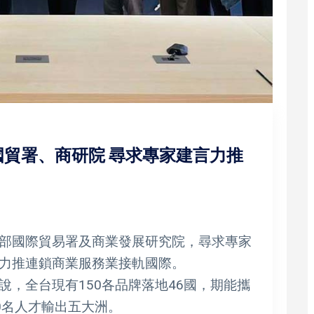
貿署、商研院 尋求專家建言力推
部國際貿易署及商業發展研究院，尋求專家
力推連鎖商業服務業接軌國際。
，全台現有150各品牌落地46國，期能攜
00名人才輸出五大洲。