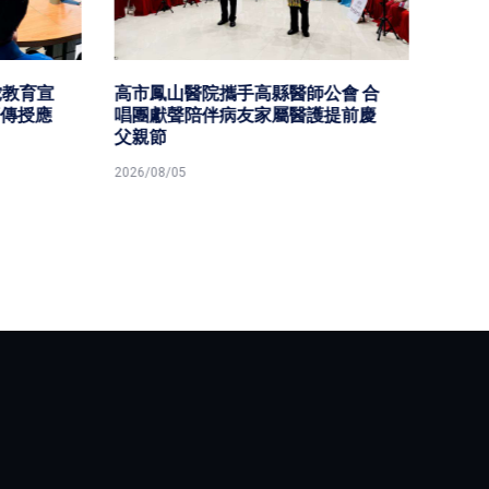
教育宣
高市鳳山醫院攜手高縣醫師公會 合
高市勞
傳授應
唱團獻聲陪伴病友家屬醫護提前慶
作業熱
父親節
2026/08/
2026/08/05