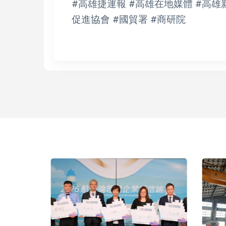
#高雄捷運報 #高雄在地媒體 #高雄
促進協會 #國貿署 #商研院