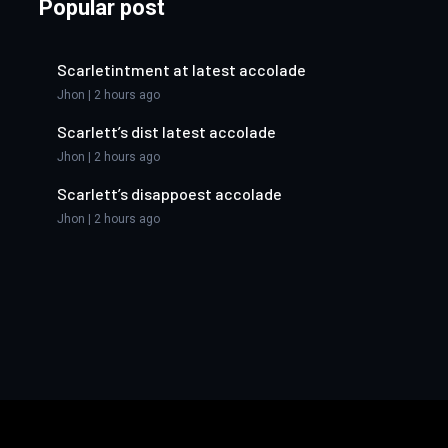
Popular post
Scarletintment at latest accolade
Jhon | 2 hours ago
Scarlett’s dist latest accolade
Jhon | 2 hours ago
Scarlett’s disappoest accolade
Jhon | 2 hours ago