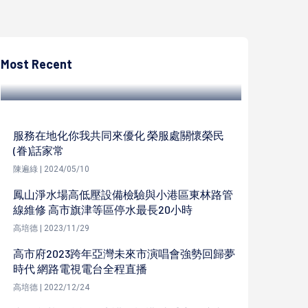
高培德
日月光高雄廠第八屆環境技術研究成果發表
會 聚焦資源循環、人文生態等議題
Most Recent
高培德 | 2023/07/25
服務在地化你我共同來優化 榮服處關懷榮民
(眷)話家常
陳遍綠 | 2024/05/10
鳳山淨水場高低壓設備檢驗與小港區東林路管
線維修 高市旗津等區停水最長20小時
高培德 | 2023/11/29
高市府2023跨年亞灣未來市演唱會強勢回歸夢
時代 網路電視電台全程直播
高培德 | 2022/12/24