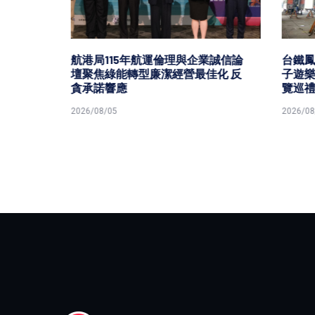
子遊
航港局115年航運倫理與企業誠信論
台鐵鳳
列車模
壇聚焦綠能轉型廉潔經營最佳化 反
子遊樂園
貪承諾響應
覽巡禮
2026/08/05
2026/08/0