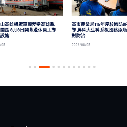
山高雄機廠華麗變身高雄親
高市農業局115年度校園防蛇
區 8月8日開幕退休員工導
導 屏科大生科系教授蔡添順
設施
對防治
5
2026/08/05