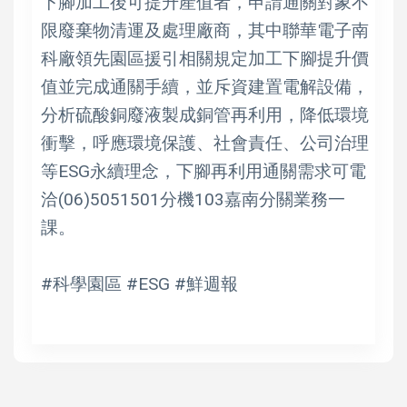
下腳加工後可提升產值者，申請通關對象不
限廢棄物清運及處理廠商，其中聯華電子南
科廠領先園區援引相關規定加工下腳提升價
值並完成通關手續，並斥資建置電解設備，
分析硫酸銅廢液製成銅管再利用，降低環境
衝擊，呼應環境保護、社會責任、公司治理
等ESG永續理念，下腳再利用通關需求可電
洽(06)5051501分機103嘉南分關業務一
課。
#科學園區 #ESG #鮮週報
高培德