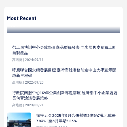
世界神明聯誼會7大宗教齊聚佛光山佛館 高市旗山妙善聖堂
共襄盛舉
Most Recent
高培德 | 2024/12/26
勞工局博訓中心身障學員商品型錄發表 同步展售皮食布工匠
自製產品
高培德 | 2024/09/11
呼應聯合國永續發展目標 臺灣高雄港務前進中山大學宣示開
啟新里程碑
高培德 | 2022/09/20
行政院南服中心112年企業創新專題講座 經濟部中小企業處處
長何晉滄談發展策略
高培德 | 2023/03/21
振宇五金2025年8月合併營收2億547萬元成長
7.93% 1至8月年增6.93%