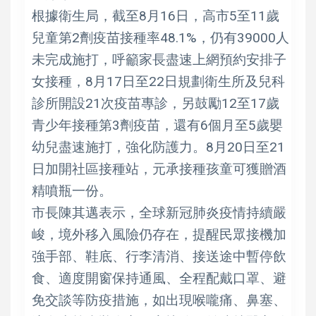
根據衛生局，截至8月16日，高市5至11歲
兒童第2劑疫苗接種率48.1%，仍有39000人
未完成施打，呼籲家長盡速上網預約安排子
女接種，8月17日至22日規劃衛生所及兒科
診所開設21次疫苗專診，另鼓勵12至17歲
青少年接種第3劑疫苗，還有6個月至5歲嬰
幼兒盡速施打，強化防護力。8月20日至21
日加開社區接種站，元承接種孩童可獲贈酒
精噴瓶一份。
市長陳其邁表示，全球新冠肺炎疫情持續嚴
峻，境外移入風險仍存在，提醒民眾接機加
強手部、鞋底、行李清消、接送途中暫停飲
食、適度開窗保持通風、全程配戴口罩、避
免交談等防疫措施，如出現喉嚨痛、鼻塞、