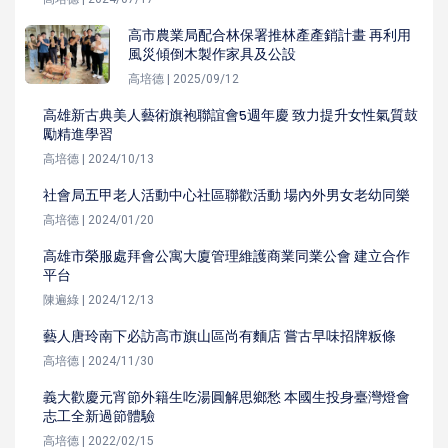
高市農業局配合林保署推林產產銷計畫 再利用
風災傾倒木製作家具及公設
高培德 | 2025/09/12
高雄新古典美人藝術旗袍聯誼會5週年慶 致力提升女性氣質鼓
勵精進學習
高培德 | 2024/10/13
社會局五甲老人活動中心社區聯歡活動 場內外男女老幼同樂
高培德 | 2024/01/20
高雄市榮服處拜會公寓大廈管理維護商業同業公會 建立合作
平台
陳遍綠 | 2024/12/13
藝人唐玲南下必訪高市旗山區尚有麵店 嘗古早味招牌粄條
高培德 | 2024/11/30
義大歡慶元宵節外籍生吃湯圓解思鄉愁 本國生投身臺灣燈會
志工全新過節體驗
高培德 | 2022/02/15