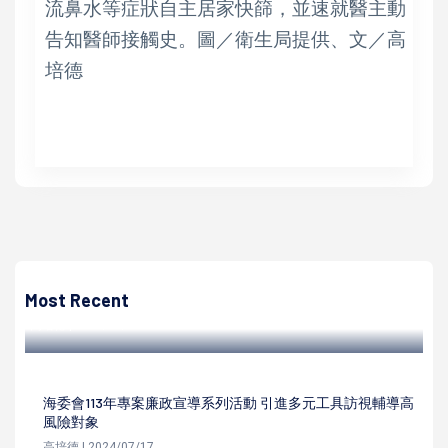
流鼻水等症狀自主居家快篩，並速就醫主動
告知醫師接觸史。圖／衛生局提供、文／高
培德
高培德
勞工局勞工大學斜槓新創主題展 5月4日相約勞教生活中心
R7創藝所在
Most Recent
高培德 | 2024/05/01
海委會113年專案廉政宣導系列活動 引進多元工具訪視輔導高
風險對象
高培德 | 2024/07/17