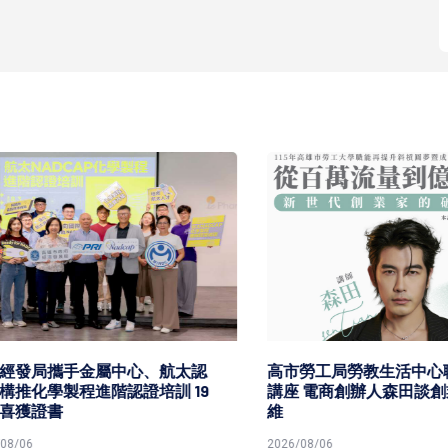
發局攜手金屬中心、航太認
高市勞工局勞教生活中心職人
化學製程進階認證培訓 19
講座 電商創辦人森田談創業
獲證書
維
6
2026/08/06