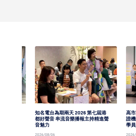
 手
知名電台為期兩天 2026 第七屆港
高市經
前賀
都好聲音 串流音樂播報主持精進聲
證機構推
音魅力
學員喜
2026/08/06
2026/08/0