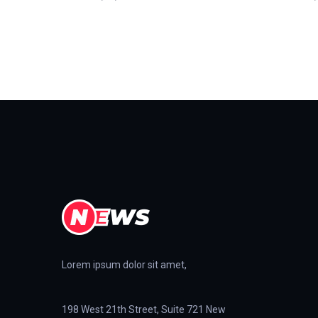
Lorem ipsum dolor sit amet,
198 West 21th Street, Suite 721 New