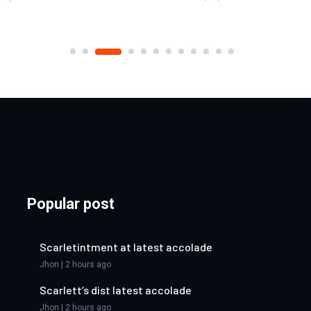
Popular post
Scarletintment at latest accolade
Jhon | 2 hours ago
Scarlett’s dist latest accolade
Jhon | 2 hours ago