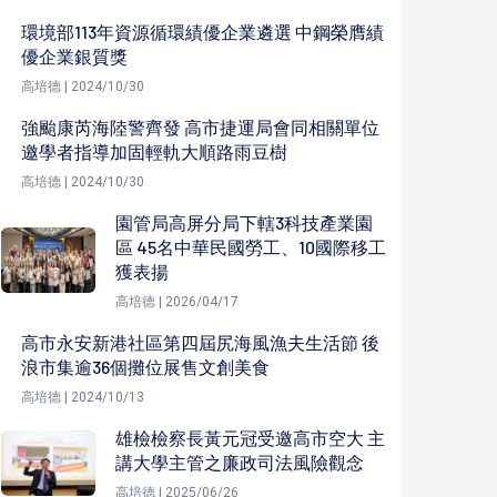
環境部113年資源循環績優企業遴選 中鋼榮膺績
優企業銀質獎
高培德 | 2024/10/30
強颱康芮海陸警齊發 高市捷運局會同相關單位
邀學者指導加固輕軌大順路雨豆樹
高培德 | 2024/10/30
園管局高屏分局下轄3科技產業園
區 45名中華民國勞工、10國際移工
獲表揚
高培德 | 2026/04/17
高市永安新港社區第四屆尻海風漁夫生活節 後
浪市集逾36個攤位展售文創美食
高培德 | 2024/10/13
雄檢檢察長黃元冠受邀高市空大 主
講大學主管之廉政司法風險觀念
高培德 | 2025/06/26