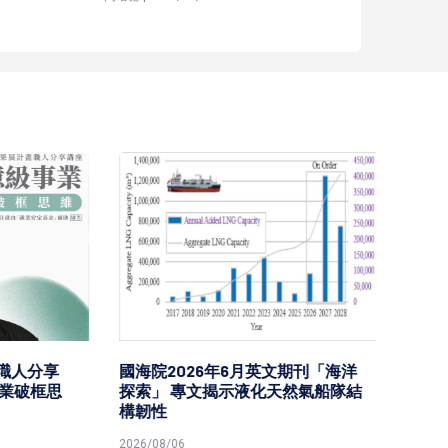
分享
國海院2026年6月英文期刊「海洋
台鐵高
破框思
探索」 專文揭示液化天然氣船隊結
樂園區
構韌性
型首度
2026/08/06
2026/08/