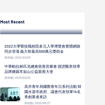
高培德
高市前金區自強一路83巷7民宅傾斜成危樓 工
務局會同4公會鑑定安全才准復工
Most Recent
高培德 | 2022/08/16
2022大學暨技職校院多元入學博覽會實體網路
同步登場 義大祭最高500萬元獎助金
高培德 | 2022/03/09
中華帕拉林匹克總會慈善音樂會 授證醫美領導
品牌總裁常如山公益親善大使
高培德 | 2023/04/20
高市青年局國際青年日系列活動 韓
國水源市政府、議會代表領軍14名
青創業者來訪
高培德 | 2025/08/27