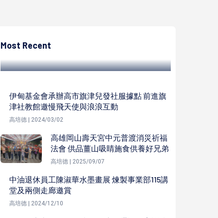
高培德
臺南國際綠色產業展大臺南會展中心登場 南
市府攜手7公私單位參展智慧綠能科學城
Most Recent
高培德 | 2024/05/31
伊甸基金會承辦高市旗津兒發社服據點 前進旗
津社教館邀慢飛天使與浪浪互動
高培德 | 2024/03/02
高雄岡山壽天宮中元普渡消災祈福
法會 供品薑山吸睛施食供養好兄弟
高培德 | 2025/09/07
中油退休員工陳淑華水墨畫展 煉製事業部115講
堂及兩側走廊邀賞
高培德 | 2024/12/10