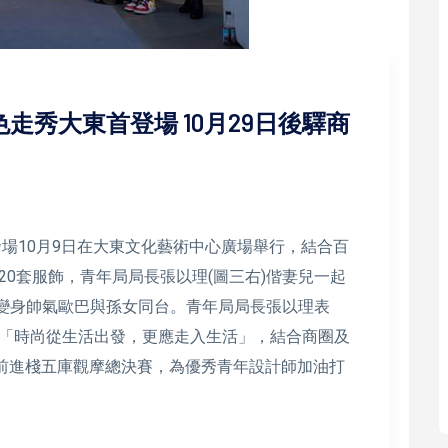
色走秀大東首登場 10月29日後驛商
發場10月9日在大東文化藝術中心廣場舉行，結合百
0套服飾，青年局局長張以理(圖三右)偕妻兒一起
)變身帥氣歐巴與孫女同台。青年局局長張以理表
「時尚從生活出發，更應走入生活」，結合商圈及
日前進棧五庫觀摩總決賽，為優秀青年設計師加油打