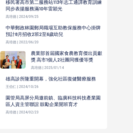
移民署高市第二服務站113年志工通譯教育訓練
同步表揚服務滿10年雷穎光
高培德 | 2024/09/25
中華郵政林園郵局職場互助教保服務中心掛牌
預計8月招收2班2至6歲幼兒
高培德 | 2022/06/20
農業部首屆國家食農教育傑出貢獻
獎 高市1個人2社團同獲優等獎
高培德 | 2025/01/14
雄高診所隆重開幕，強化社區復健醫療服務
王伯仁 | 2024/10/26
園管局高屏分局邀前鎮、臨廣科技科技產業園
區人資主管聯誼 鼓勵企業開班育才
高培德 | 2024/02/23