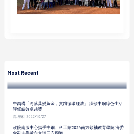
高培德
水保局臺北分局機智水保酷學堂互動展 巡迴高雄科工館北館
6樓中央長廊開跑
Most Recent
高培德 | 2022/10/18
中鋼構「將落葉變黃金，實踐循環經濟」 獲頒中鋼綠色生活
評鑑績效卓越獎
高培德 | 2022/10/27
政院南服中心攜手中鋼、科工館2024南方領袖教育學院 海委
會副主委黃向文談三安四海