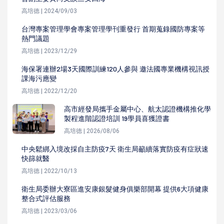
高培德 | 2024/09/03
台灣專案管理學會專案管理學刊重發行 首期蒐錄國防專案等
熱門議題
高培德 | 2023/12/29
海保署連辦2場3天國際訓練120人參與 邀法國專業機構視訊授
課海污應變
高培德 | 2022/12/20
高市經發局攜手金屬中心、航太認證機構推化學
製程進階認證培訓 19學員喜獲證書
高培德 | 2026/08/06
中央鬆綁入境改採自主防疫7天 衛生局籲續落實防疫有症狀速
快篩就醫
高培德 | 2022/10/13
衛生局委辦大寮區進安康銀髮健身俱樂部開幕 提供6大項健康
整合式評估服務
高培德 | 2023/03/06