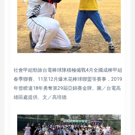
社會甲組勁旅台電棒球隊積極備戰4月全國成棒甲組
春季聯賽、11至12月爆米花棒球聯盟等賽事，2019
年曾睽違18年勇奪第29屆亞錦賽金牌。圖／台電高
雄區處提供、文／高培德