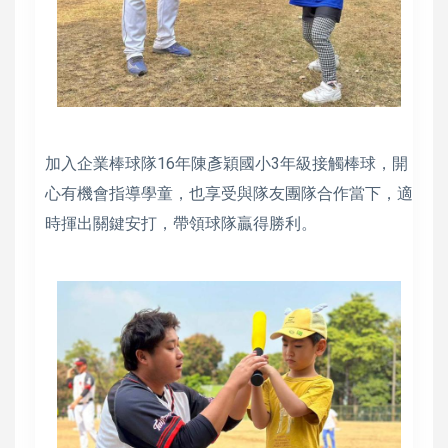
加入企業棒球隊16年陳彥穎國小3年級接觸棒球，開
心有機會指導學童，也享受與隊友團隊合作當下，適
時揮出關鍵安打，帶領球隊贏得勝利。