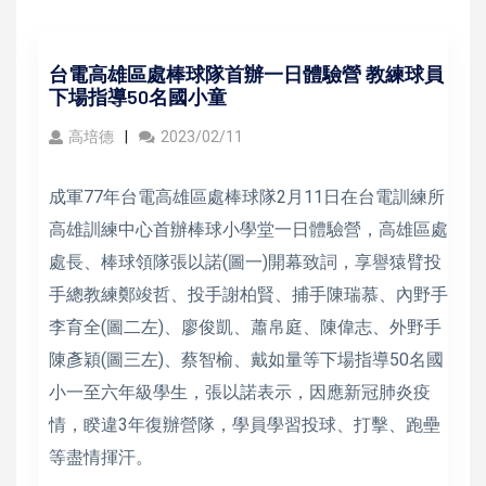
台電高雄區處棒球隊首辦一日體驗營 教練球員
下場指導50名國小童
高培德
2023/02/11
成軍77年台電高雄區處棒球隊2月11日在台電訓練所
高雄訓練中心首辦棒球小學堂一日體驗營，高雄區處
處長、棒球領隊張以諾(圖一)開幕致詞，享譽猿臂投
手總教練鄭竣哲、投手謝柏賢、捕手陳瑞慕、內野手
李育全(圖二左)、廖俊凱、蕭帛庭、陳偉志、外野手
陳彥穎(圖三左)、蔡智榆、戴如量等下場指導50名國
小一至六年級學生，張以諾表示，因應新冠肺炎疫
情，睽違3年復辦營隊，學員學習投球、打擊、跑壘
等盡情揮汗。