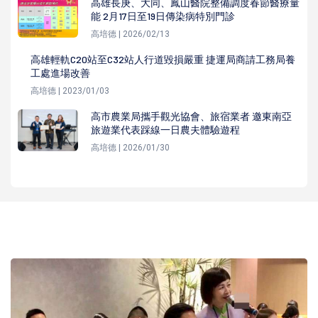
高雄長庚、大同、鳳山醫院整備調度春節醫療量
能 2月17日至19日傳染病特別門診
高培德 | 2026/02/13
高雄輕軌C20站至C32站人行道毀損嚴重 捷運局商請工務局養
工處進場改善
高培德 | 2023/01/03
高市農業局攜手觀光協會、旅宿業者 邀東南亞
旅遊業代表踩線一日農夫體驗遊程
高培德 | 2026/01/30