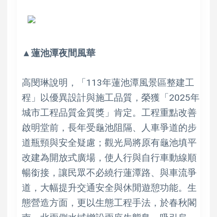
▲蓮池潭夜間風華
高閔琳說明，「113年蓮池潭風景區整建工
程」以優異設計與施工品質，榮獲「2025年
城市工程品質金質獎」肯定。工程重點改善
啟明堂前，長年受龜池阻隔、人車爭道的步
道瓶頸與安全疑慮；觀光局將原有龜池填平
改建為開放式廣場，使人行與自行車動線順
暢銜接，讓民眾不必繞行蓮潭路、與車流爭
道，大幅提升交通安全與休閒遊憩功能。生
態營造方面，更以生態工程手法，於春秋閣