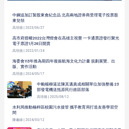
中鋼追加訂製股東會紀念品 北高兩地證券商受理電子投票股
東兌領
高培德 | 2023/06/27
高市府授權2022台灣燈會在高雄主視覺 一卡通票證發行聚光
電子票證1月26日開賣
高培德 | 2022/01/24
海委會113年推為期四年復振航海文化力計畫 規劃展覽、出
版、實作活動
高培德 | 2024/05/17
中颱楊柳逼近陳其邁責成相關單位加強整備 23
部發電機送抵原民行政區部落
高培德 | 2025/08/12
水利局推動楠梓區校園污水接管 攜手教育局打造友善學習空
間
陳遍綠 | 2024/03/12