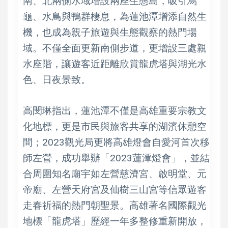
南、北兩側水域增設兩座生態島，吸引烏
龜、水鳥與鴨群棲息，為蓮池潭增添自然生
機，也成為親子旅遊與生態觀察的熱門場
域。不僅全面更新南側步道，更增設三處親
水座階，讓遊客近距離欣賞龍虎塔與湖光水
色、日夜景致。
高閔琳指出，蓮池潭不僅是高雄重要宗教文
化地標，更是市民與旅客共享的湖濱休憩空
間；2023觀光局更將高雄燈會自愛河首次移
師左營，成功舉辦「2023蓮潭燈會」，並結
合周圍知名廟宇如左營慈濟宮、啟明堂、元
帝廟、左營天府宮及仙樹三山宮等信眾遊客
走春祈福的熱門朝聖景。高雄著名國際觀光
地標「龍虎塔」歷經一年多整修重新開放，