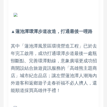
▲蓮池潭環潭步道改造，打通最後一哩路
其中「蓮池潭風景區環境營造工程」已於去
年完工啟用，成功打通環潭步道最後一處瓶
頸斷點、完善環潭動線，意象廣場更成功招
商開設結合旅遊資訊服務的「高雄熊主題商
店」城市紀念品店；讓左營蓮池潭人潮海內
外遊客和返鄉遊子走春祈福不必人擠人，還
能順道採買高雄伴手禮！