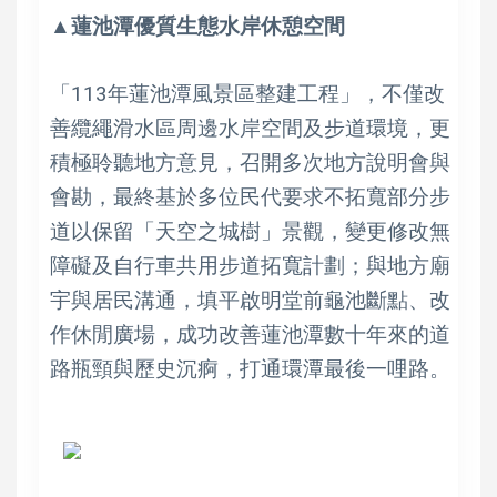
▲蓮池潭優質生態水岸休憩空間
「113年蓮池潭風景區整建工程」，不僅改
善纜繩滑水區周邊水岸空間及步道環境，更
積極聆聽地方意見，召開多次地方說明會與
會勘，最終基於多位民代要求不拓寬部分步
道以保留「天空之城樹」景觀，變更修改無
障礙及自行車共用步道拓寬計劃；與地方廟
宇與居民溝通，填平啟明堂前龜池斷點、改
作休閒廣場，成功改善蓮池潭數十年來的道
路瓶頸與歷史沉痾，打通環潭最後一哩路。