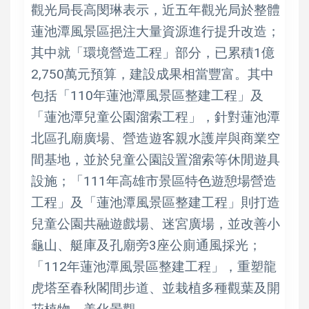
觀光局長高閔琳表示，近五年觀光局於整體
蓮池潭風景區挹注大量資源進行提升改造；
其中就「環境營造工程」部分，已累積1億
2,750萬元預算，建設成果相當豐富。其中
包括「110年蓮池潭風景區整建工程」及
「蓮池潭兒童公園溜索工程」，針對蓮池潭
北區孔廟廣場、營造遊客親水護岸與商業空
間基地，並於兒童公園設置溜索等休閒遊具
設施；「111年高雄市景區特色遊憩場營造
工程」及「蓮池潭風景區整建工程」則打造
兒童公園共融遊戲場、迷宮廣場，並改善小
龜山、艇庫及孔廟旁3座公廁通風採光；
「112年蓮池潭風景區整建工程」，重塑龍
虎塔至春秋閣間步道、並栽植多種觀葉及開