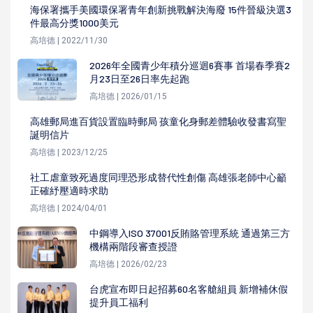
海保署攜手美國環保署青年創新挑戰解決海廢 15件晉級決選3
件最高分獎1000美元
高培德 | 2022/11/30
2026年全國青少年積分巡迴6賽事 首場春季賽2
月23日至26日率先起跑
高培德 | 2026/01/15
高雄郵局進百貨設置臨時郵局 孩童化身郵差體驗收發書寫聖
誕明信片
高培德 | 2023/12/25
社工虐童致死過度同理恐形成替代性創傷 高雄張老師中心籲
正確紓壓適時求助
高培德 | 2024/04/01
中鋼導入ISO 37001反賄賂管理系統 通過第三方
機構兩階段審查授證
高培德 | 2026/02/23
台虎宣布即日起招募60名客艙組員 新增補休假
提升員工福利