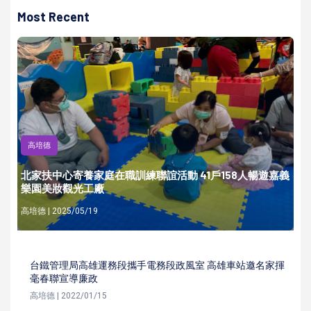
Most Recent
高培德
北家扶中心寄養家庭在職訓練聯誼活動 41戶158人暢遊嘉義
樂園美妝觀光工廠
高培德 | 2025/05/19
台鐵管理局高雄運務段攜手電務段政風室 高雄車站邀名家揮
毫春聯宣導廉政
高培德 | 2022/01/15