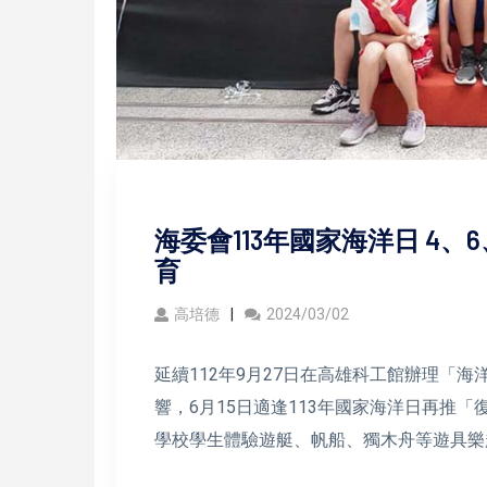
海委會113年國家海洋日 4
育
高培德
2024/03/02
延續112年9月27日在高雄科工館辦理「
響，6月15日適逢113年國家海洋日再推
學校學生體驗遊艇、帆船、獨木舟等遊具樂