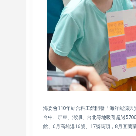
海委會110年結合科工館開發「海洋能源
台中、屏東、澎湖、台北等地吸引超過570
館、6月高雄港16號、17號碼頭，8月宜