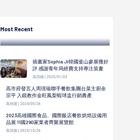
高培德
高市6個人企業捐贈N95口罩6000片 助社會
局人員強化防疫
Most Recent
高培德 | 2022/06/02
插畫家Sophia Ji韓國釜山參展獲好
評 感謝青年局經費支持專注策畫
高培德 | 2025/01/03
高市府發言人周璟瑜聯手餐飲集團台菜主廚余
宗平 入鏡教作金旺鳳梨蝦球盅行銷農產
高培德 | 2024/05/26
2023高雄國際食品、國際飯店餐飲烘焙設備用
品展 11國290家業者齊聚展覽館
高培德 | 2023/10/26