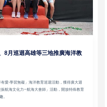
、6、8月巡迴高雄等三地推廣海洋教
海洋有愛‧學習無礙」海洋教育巡迴活動，獲得廣大迴
「復振航海文化力—航海大會師」活動，開放特殊教育
趣。