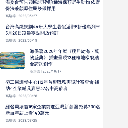
海委會預告7硨磲貝列珍稀海保類野生動物 依野
保法兼顧原住民祭儀採用
高培德 | 2022/05/27
台灣高鐵規劃44班大學生暑假返鄉5折優惠列車
5月20日凌晨零點開放預訂
高培德 | 2022/05/18
海保署2026年年曆《棲居於海・萬
物盛典》 插畫呈現12種棲地樣貌結
合詩詞創作
高培德 | 2025/10/17
勞工局訓就中心112年首辦職務再設計審查會 補
助4企業輔具嘉惠37名中高齡者
高培德 | 2023/03/28
經發局續邀16家企業前進亞灣新創園 招募200名
新血年薪上看140萬元
高培德 | 2023/03/25