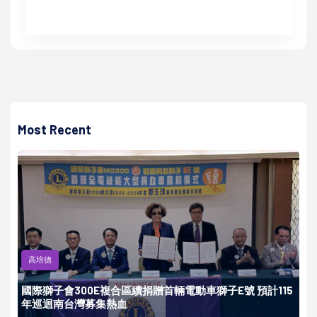
Most Recent
高培德
國際獅子會300E複合區續捐贈首輛電動車獅子E號 預計115
年巡迴南台灣募集熱血