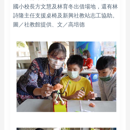
國小校長方文慧及林育冬出借場地，還有林
詩隆主任支援桌椅及新興社教站志工協助。
圖／社教館提供、文／高培德