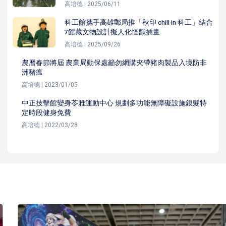
高培德 | 2025/06/11
科工館攜手高雄郵局推「秋印 chill in 科工」結合
7館藏文物設計擬人化怪獸插畫
高培德 | 2025/09/26
農曆春節將屆 農業局動保處籲勿網購夾帶豬肉製品入境防非
洲豬瘟
高培德 | 2023/01/05
中正技擊館變身苓雅運動中心 規劃多功能無障礙設施銀髮特
定時段健身免費
高培德 | 2022/03/28