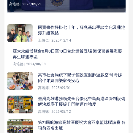
高培德 | 2025/05/21
國寶畫作靜掛七十年，薛兆基出手談文化及蓮池
潭升級戰帖
王伯仁 | 2025/12/14
亞太永續博覽會8月8日至10日台北世貿登場 海保署參展海廢
再生聯盟專區
高培德 | 2024/08/08
高市社會局旗下親子館設置混齡遊戲空間 哥姊
陪伴弟妹同樂家長安心
高培德 | 2025/09/01
臺灣高雄港務領先全台優化中島商港區管制設備
解決粉塵干擾提升門哨運作強度
高培德 | 2026/05/12
第71屆航海節高雄區慶祝大會羽桌籃球聯誼賽 各
項前四名出爐