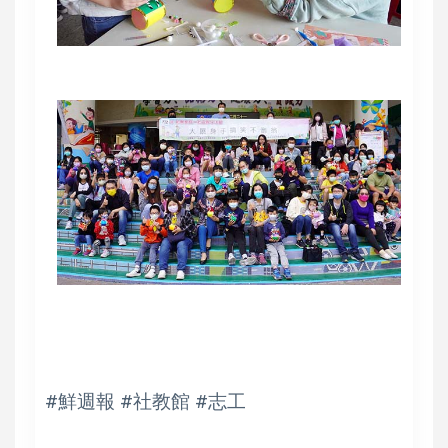
#鮮週報 #社教館 #志工