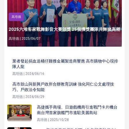
高培德
2025六堆客家戰舞影音大賽頒獎 25個獲獎團隊共舞掀高潮
高培德 | 2025/06/07
業者發起捐血送桶仔雞獲金屬製造商響應 高市購物中心現排
隊人龍
高培德 | 2024/06/16
高市鼓山與新興戶政所合辦教育訓練 強化同仁公文處理技
巧、戶政法令知能
高培德 | 2024/06/29
高捷攜手商場、日遊戲機商引進戰鬥卡片機台
南台灣首家旗艦門市進駐美麗島站
高培德 | 2025/10/28