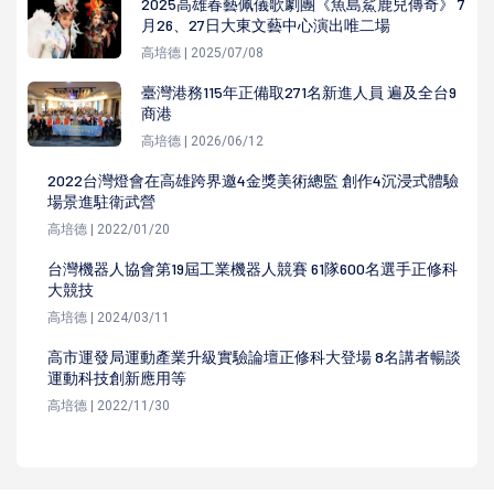
2025高雄春藝佩儀歌劇團《魚島鯊鹿兒傳奇》 7
月26、27日大東文藝中心演出唯二場
高培德 | 2025/07/08
臺灣港務115年正備取271名新進人員 遍及全台9
商港
高培德 | 2026/06/12
2022台灣燈會在高雄跨界邀4金獎美術總監 創作4沉浸式體驗
場景進駐衛武營
高培德 | 2022/01/20
台灣機器人協會第19屆工業機器人競賽 61隊600名選手正修科
大競技
高培德 | 2024/03/11
高市運發局運動產業升級實驗論壇正修科大登場 8名講者暢談
運動科技創新應用等
高培德 | 2022/11/30