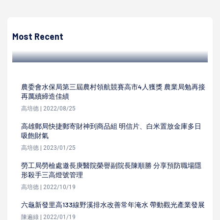
高培德
高屏澎東分署自辦委外職訓課程 助前百貨銷售員網路創業穩
定經營兼顧家庭
Most Recent
高培德 | 2023/01/31
農委會水保局第三屆農村領航競賽高市4人獲獎 農業局勉再接
再厲續締造佳績
高培德 | 2022/08/25
高雄郵局快捷郵寄財神到商品組 明信片、白米置放金庫多日
吸飽財氣
高培德 | 2023/01/25
勞工局勞檢處邀長庚醫院榮譽副院長陳順勝 分享預防職場隱
形殺手三高燈號管理
高培德 | 2022/10/19
六龜新發里高133線野溪排水改善常年淹水 帶動觀光產業發展
陳遍綠 | 2022/01/19