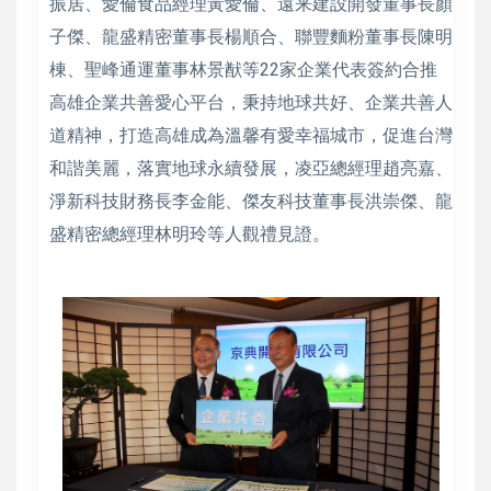
振居、愛倫食品經理黃愛倫、遠来建設開發董事長顏
子傑、龍盛精密董事長楊順合、聯豐麵粉董事長陳明
棟、聖峰通運董事林景猷等22家企業代表簽約合推
高雄企業共善愛心平台，秉持地球共好、企業共善人
道精神，打造高雄成為溫馨有愛幸福城市，促進台灣
和諧美麗，落實地球永續發展，凌亞總經理趙亮嘉、
淨新科技財務長李金能、傑友科技董事長洪崇傑、龍
盛精密總經理林明玲等人觀禮見證。