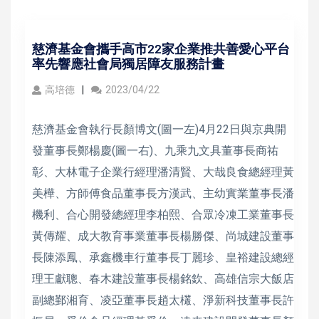
慈濟基金會攜手高市22家企業推共善愛心平台
率先響應社會局獨居障友服務計畫
高培德
2023/04/22
慈濟基金會執行長顏博文(圖一左)4月22日與京典開
發董事長鄭楊慶(圖一右)、九乘九文具董事長商祐
彰、大林電子企業行經理潘清賢、大哉良食總經理黃
美樺、方師傅食品董事長方漢武、主幼實業董事長潘
機利、合心開發總經理李柏熙、合眾冷凍工業董事長
黃傳耀、成大教育事業董事長楊勝傑、尚城建設董事
長陳添鳳、承鑫機車行董事長丁麗珍、皇裕建設總經
理王獻聰、春木建設董事長楊銘欽、高雄信宗大飯店
副總鄞湘育、凌亞董事長趙太欉、淨新科技董事長許