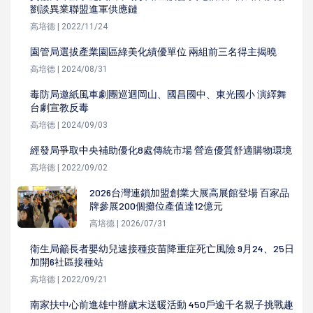
劉談異業聯盟進軍供應鏈
高培德 | 2022/11/24
園管局選拔產業園區綠美化績優單位 兩組前三名得主揭曉
高培德 | 2024/08/31
毒防局邀紙風車劇團巡迴岡山、國昌國中、東光國小 演繹舞
台劇宣教反毒
高培德 | 2024/09/03
經發局爭取中央補助優化8處傳統市場 營造優質舒適購物環境
高培德 | 2022/09/02
2026台灣連鎖加盟創業大展高展館登場 百家品
牌參展200個攤位產值達12億元
高培德 | 2026/07/31
衛生局籲長者嬰幼兒速接種疫苗降重症死亡風險 9月24、25日
加開6社區接種站
高培德 | 2022/09/21
南家扶中心前進雄中辦歲末送暖活動 450戶逾千名親子挑戰趣