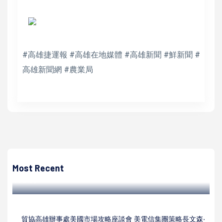
#高雄捷運報 #高雄在地媒體 #高雄新聞 #鮮新聞 #
高雄新聞網 #農業局
高培德
東高雄知名有線電視攜手社會局婦幼青少年活動中心 合辦媒
體識讀影像創作營
Most Recent
高培德 | 2024/08/08
貿協高雄辦事處美國市場攻略座談會 美電信集團策略長文森‧