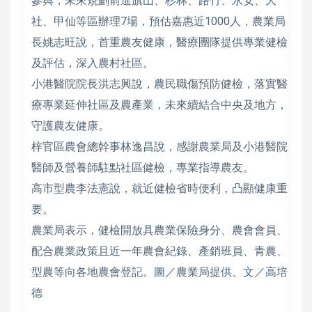
參與，未來規劃前進旗山、杉林、路竹、永安、大
社、甲仙等區辦理7場，預估嘉惠近1000人，農業局
長姚志旺說，首重農友健康，醫療團隊提供專業健檢
及評估，深入農村社區。
小港醫院院長洪志興說，農民職傷預防健檢，落實醫
療專業延伸社區及農產業，未來續結合中央及地方，
守護農友健康。
梓官區農會總幹事林逸昌說，感謝農業局及小港醫院
醫師及營養師駐點社區健檢，專業指導農友。
高市型農李法憲說，就近健檢省時便利，凸顯健康重
要。
農業局表示，健檢開放具農業保險身分、農會會員、
配合農業政策且近一年農會紀錄、產銷班員、青農、
型農等向各地農會登記。圖／農業局提供、文／高培
德