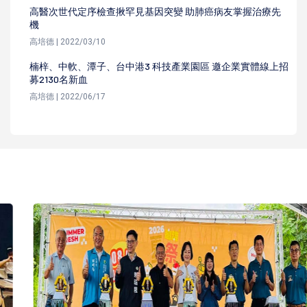
高醫次世代定序檢查揪罕見基因突變 助肺癌病友掌握治療先
機
高培德 | 2022/03/10
楠梓、中軟、潭子、台中港3 科技產業園區 邀企業實體線上招
募2130名新血
高培德 | 2022/06/17