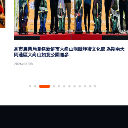
高市農業局夏祭新鮮市大崗山龍眼蜂蜜文化節 為期兩天
阿蓮區大崗山如意公園邀參
2026/08/08