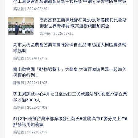
勞工局邀逾百名鋼鐵業高階主官座談 中鋼分享智慧防災對策
高培德 | 2024/08/29
高市高苑工商棒球隊征戰2026年美國貝比魯斯
聯盟世界青棒賽 陳其邁授旗贈加菜金
高培德 | 2026/07/22
高市大樹區農會芭樂青農陳家瑋自創品牌 感謝大樹區農會輔
導協助
高培德 | 2024/12/12
壽山動物園「動物認養卡」大募集 大遠百邀請民眾一起加入
保育的行列！
陳遍綠 | 2022/11/08
勞工局訓就中心4月12日至22日三民就服站等5地 邀77家企業
徵才逾3000人
高培德 | 2022/04/08
9月21日模擬台灣東部海域發生芮氏8強震 高市11警分局上午9
點發訊周知演練
高培德 | 2022/09/19