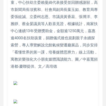
童，中心扶幼主委賴曼綺代表接受並回贈感謝狀，高
市新聞局長項賓和、社會局副局長葉玉如、教育局專
委張紋誠、立委柯志恩、市議員黃香菽、張博洋、李
雅靜、蔡金晏議員等人歡喜見證，根據統計，南家扶
中心連續13年受贈獎助金，金額逾1250萬元，嘉惠
逾4000名扶助孩童，捐贈儀式後也規劃親子永續探
索營，專人導覽解說北館氣候變遷廳展品，同步安排
「看懂世界的第一課，培養媒體思辨力」線上活動，
寓教於樂強化大小朋友媒體識讀能力。圖／中嘉寬頻
港都‧慶聯提供、文／高培德