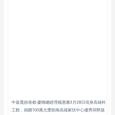
中嘉寬頻港都‧慶聯總經理楊惠雅3月28日現身高雄科
工館，捐贈100萬元獎助南高雄家扶中心優秀弱勢孩