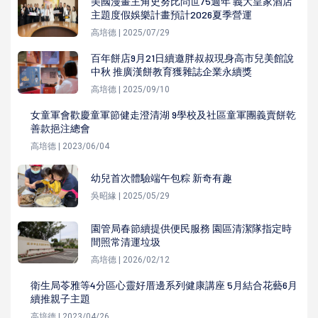
美國漫畫主角史努比問世75週年 義大皇家酒店
主題度假娛樂計畫預計2026夏季營運
高培德 | 2025/07/29
百年餅店9月21日續邀胖叔叔現身高市兒美館說
中秋 推廣漢餅教育獲雜誌企業永續獎
高培德 | 2025/09/10
女童軍會歡慶童軍節健走澄清湖 9學校及社區童軍團義賣餅乾
善款挹注總會
高培德 | 2023/06/04
幼兒首次體驗端午包粽 新奇有趣
吳昭緣 | 2025/05/29
園管局春節續提供便民服務 園區清潔隊指定時
間照常清運垃圾
高培德 | 2026/02/12
衛生局苓雅等4分區心靈好厝邊系列健康講座 5月結合花藝6月
續推親子主題
高培德 | 2023/04/26