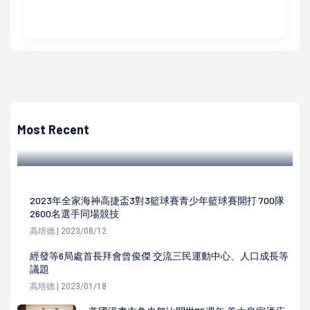
高培德
社會局發函各社福機構落實相關防疫措施 住民每天限探視1
小時上限3人
Most Recent
高培德 | 2023/01/19
2023年全家海神高捷盃3對3籃球賽青少年籃球賽開打 700隊
2600名選手同場競技
高培德 | 2023/08/12
經發等6局處首長拜會曾俊傑 交流三民運動中心、人口成長等
議題
高培德 | 2023/01/18