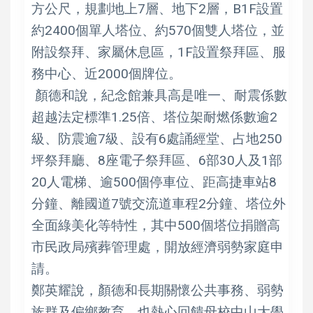
方公尺，規劃地上7層、地下2層，B1F設置
約2400個單人塔位、約570個雙人塔位，並
附設祭拜、家屬休息區，1F設置祭拜區、服
務中心、近2000個牌位。
顏德和說，紀念館兼具高是唯一、耐震係數
超越法定標準1.25倍、塔位架耐燃係數逾2
級、防震逾7級、設有6處誦經堂、占地250
坪祭拜廳、8座電子祭拜區、6部30人及1部
20人電梯、逾500個停車位、距高捷車站8
分鐘、離國道7號交流道車程2分鐘、塔位外
全面綠美化等特性，其中500個塔位捐贈高
市民政局殯葬管理處，開放經濟弱勢家庭申
請。
鄭英耀說，顏德和長期關懷公共事務、弱勢
族群及偏鄉教育，也熱心回饋母校中山大學