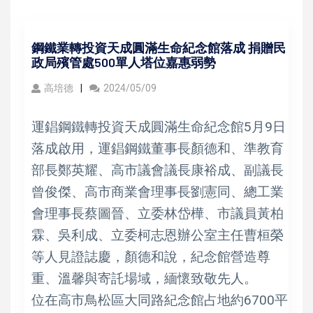
鋼鐵業轉投資天成圓滿生命紀念館落成 捐贈民
政局殯管處500單人塔位嘉惠弱勢
高培德
2024/05/09
運錩鋼鐵轉投資天成圓滿生命紀念館5月9日
落成啟用，運錩鋼鐵董事長顏德和、準教育
部長鄭英耀、高市議會議長康裕成、副議長
曾俊傑、高市商業會理事長劉憲同、總工業
會理事長蔡圖晉、立委林岱樺、市議員黃柏
霖、吳利成、立委柯志恩辦公室主任曹桓榮
等人見證誌慶，顏德和說，紀念館營造尊
重、溫馨與寄託場域，緬懷致敬先人。
位在高市鳥松區大同路紀念館占地約6700平