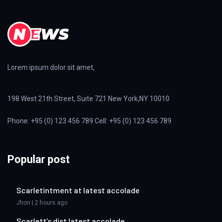
Lorem ipsum dolor sit amet,
198 West 21th Street, Suite 721 New York,NY 10010
Phone: +95 (0) 123 456 789 Cell: +95 (0) 123 456 789
Popular post
Scarletintment at latest accolade
Jhon | 2 hours ago
Scarlett’s dist latest accolade