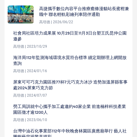
高捷攜手數位內容平台推療癒條漫貓站長蜜柑兼
職中 聯名輕軌彩繪列車陪伴通勤
高培德 | 2026/06/22
社會局社區培力成果展 10月29日至11月3日台塑王氏昆仲公園
邀參
高培德 | 2023/10/29
海洋局112年監測海域環境水質符合標準 續定期辦理上網開放
查詢
高培德 | 2024/01/16
屏東可可巧克力園區推77杯7元巧克力冰沙 造勢加溫屏縣客事
處2024屏東巧克力節
高培德 | 2024/07/07
勞工局訓就中心攜手加工處邀約40家企業 前進楠梓科技產業
園區徵才逾1200人
高培德 | 2023/06/10
台灣中油石化事業部112年中秋晚會林園區廣應廟舉行 藝人社
團獻藝穿插驚喜摸彩