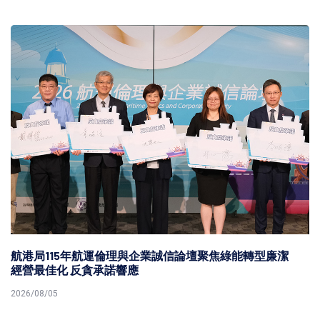
航港局115年航運倫理與企業誠信論壇聚焦綠能轉型廉潔
經營最佳化 反貪承諾響應
2026/08/05