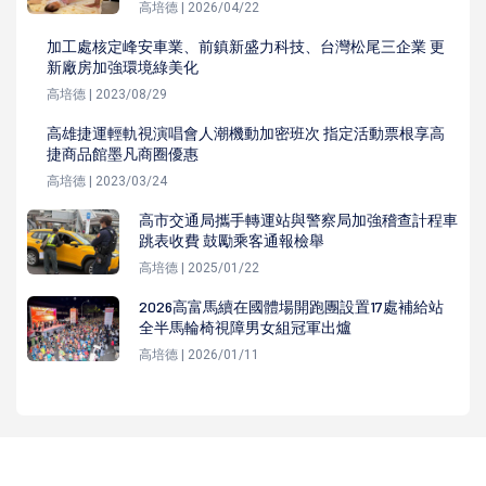
高培德 | 2026/04/22
加工處核定峰安車業、前鎮新盛力科技、台灣松尾三企業 更
新廠房加強環境綠美化
高培德 | 2023/08/29
高雄捷運輕軌視演唱會人潮機動加密班次 指定活動票根享高
捷商品館墨凡商圈優惠
高培德 | 2023/03/24
高市交通局攜手轉運站與警察局加強稽查計程車
跳表收費 鼓勵乘客通報檢舉
高培德 | 2025/01/22
2026高富馬續在國體場開跑團設置17處補給站
全半馬輪椅視障男女組冠軍出爐
高培德 | 2026/01/11