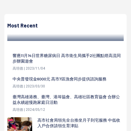
高培德
高市毒防局毒防關懷站延伸知名連鎖藥局35家門市 全市累
計達1180處
Most Recent
高培德 | 2025/11/17
響應11月14日世界糖尿病日 高市衛生局攜手2社團點燈高流同
步辦園遊會
高培德 | 2023/11/04
中央普發現金6000元 高市7區漁會同步提供諮詢服務
高培德 | 2023/03/30
臺灣高雄港務、臺灣、港埠協會、高雄社區教育協會 合辦公
益永續超慢跑家庭日活動
高培德 | 2024/05/12
高市社會局領先全台推坐月子到宅服務 中低收
入戶合併請領生育津貼