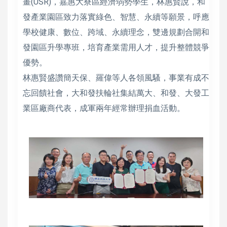
畫(USR)，嘉惠大寮區經濟弱勢學生，林惠賢說，和
發產業園區致力落實綠色、智慧、永續等願景，呼應
學校健康、數位、跨域、永續理念，雙邊規劃合開和
發園區升學專班，培育產業需用人才，提升整體競爭
優勢。
林惠賢盛讚簡天保、羅偉等人各領風騷，事業有成不
忘回饋社會，大和發扶輪社集結萬大、和發、大發工
業區廠商代表，成軍兩年經常辦理捐血活動。