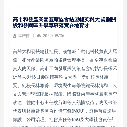
高市和發產業園區廠協會結盟輔英科大 規劃開
設和發園區升學專班落實在地育才
高培德
2024/08/06
高雄大和發扶輪社社長、漢德威自動化科技負責人羅
偉、和發產業園區廠商協進會理事長、高全存企業負
責人簡天保、高市工商發展投資策進會副執行長張禾
沂等人8月6日參訪輔英科技大學，受到校長林惠
賢、副校長林雅菁、環境與生命學院院長林清和、人
文與管理學院院長林献巃、國際暨兩岸事務處處長李
政達、體健中心主任蔡芬卿等人熱情接待，簡天保並
代表與林惠賢簽署合作備忘錄(MOU)，透過落實環境
保護、公司治理、社會責任等ESG及大學社會責任計