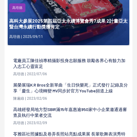
高培德
高科大參展2025第四屆亞太永續博覽會秀7成果 2計畫亞太
暨台灣永續行動獎獲肯定
高培德 | 2025/09/11
電廠員工陳佳禎專精攝影投身志願服務 鼓勵各界心有餘力加
入志工心靈富足
高培德 | 2022/07/06
展榮展瑞K.R Bros全新單曲「生日快樂死」正式發行 記錄及分
享「慶生」心境轉變 MV同步於官方YouTube頻道上線
陳遍綠 | 2023/02/06
高雄經發局地方型SBIR滿15年嘉惠逾950家中小企業邀通過審
查及執行中業者交流
高培德 | 2023/02/09
苓雅區社照據點及巷弄長照站亮點成果展 長輩歌舞表演秀特