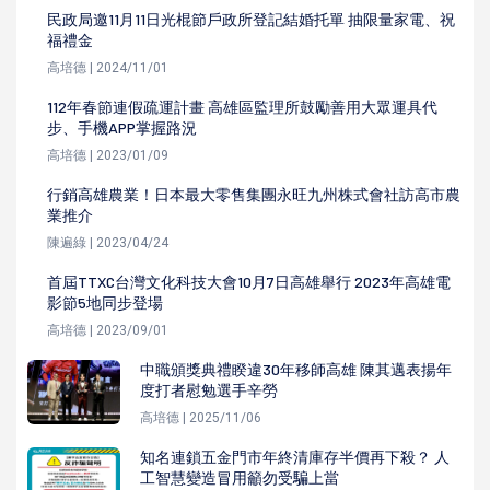
民政局邀11月11日光棍節戶政所登記結婚托單 抽限量家電、祝
福禮金
高培德 | 2024/11/01
112年春節連假疏運計畫 高雄區監理所鼓勵善用大眾運具代
步、手機APP掌握路況
高培德 | 2023/01/09
行銷高雄農業！日本最大零售集團永旺九州株式會社訪高市農
業推介
陳遍綠 | 2023/04/24
首屆TTXC台灣文化科技大會10月7日高雄舉行 2023年高雄電
影節5地同步登場
高培德 | 2023/09/01
中職頒獎典禮睽違30年移師高雄 陳其邁表揚年
度打者慰勉選手辛勞
高培德 | 2025/11/06
知名連鎖五金門市年終清庫存半價再下殺？ 人
工智慧變造冒用籲勿受騙上當