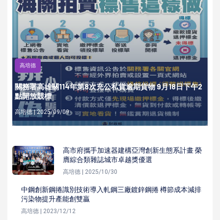
高培德
關務署高雄關114年第8次充公私貨逾期貨物 9月18日下午2
點開放競標
高培德 | 2025/09/09
高市府攜手加速器建構亞灣創新生態系計畫 榮
膺綜合類雜誌城市卓越獎優選
高培德 | 2025/10/30
中鋼創新鋼捲識別技術導入軋鋼三廠鍍鋅鋼捲 樽節成本減排
污染物提升產能創雙贏
高培德 | 2023/12/12