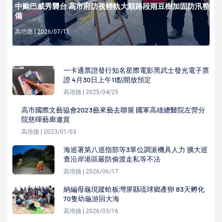
中颱巴威秀襲台 高市府訪視輕軌大順路段雨豆樹加固防汛整
備
高培德 | 2026/07/11
一卡通票證發行知名星際電影黑武士發光電子票
證 4月30日上午11點開放預定
高培德 | 2025/04/25
高市國際文藝協會2023藝來藝去聯展 國軍高雄總醫院左營分
院慈暉藝廊邀賞
高培德 | 2023/01/03
海巡署第八巡指部等3單位調派機具人力 擴大巡
查沿岸港區嚴防偷渡走私等不法
高培德 | 2026/06/17
納編母龜現蹤蛤板灣屏縣琉球鄉產卵 83天孵化
70隻幼龜游回大海
高培德 | 2026/03/16