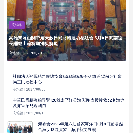
高培德
高雄東照山關帝廟天赦日補財轉運祈福法會 5月4日商請道
長誦經上疏祈願消災解厄
高培德 | 2026/03/28
社團法人翔鳳慈善關懷協會鋁線編織親子活動 首場前進社會
局三民社福中心
高培德 | 2024/08/03
中華民國籍漁船昇豐128號太平洋公海失聯 支援搜救32名海巡
及海軍弟兄返國門
高培德 | 2023/03/13
海委會2025年第六屆國家海洋日6月8日登場 結
合海安12號演習、海洋藝文展演