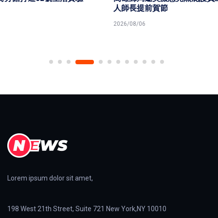
人師長提前賀節
2026/08/06
Lorem ipsum dolor sit amet,
198 West 21th Street, Suite 721 New York,NY 10010