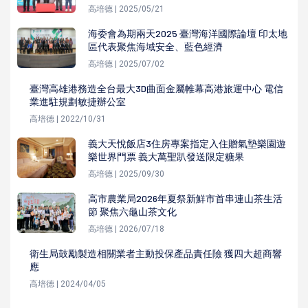
高培德 | 2025/05/21
海委會為期兩天2025 臺灣海洋國際論壇 印太地
區代表聚焦海域安全、藍色經濟
高培德 | 2025/07/02
臺灣高雄港務造全台最大3D曲面金屬帷幕高港旅運中心 電信
業進駐規劃敏捷辦公室
高培德 | 2022/10/31
義大天悅飯店3住房專案指定入住贈氣墊樂園遊
樂世界門票 義大萬聖趴發送限定糖果
高培德 | 2025/09/30
高市農業局2026年夏祭新鮮市首串連山茶生活
節 聚焦六龜山茶文化
高培德 | 2026/07/18
衛生局鼓勵製造相關業者主動投保產品責任險 獲四大超商響
應
高培德 | 2024/04/05