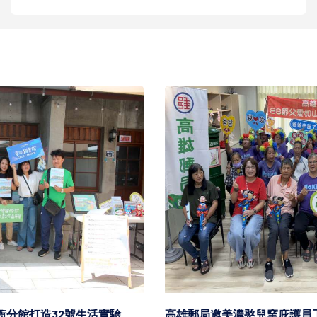
高雄郵局邀美濃憨兒窯庇護員工 手寫明信片感恩父親家