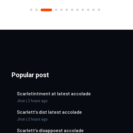
Popular post
Scarletintment at latest accolade
Jhon | 2 hours ago
Scarlett’s dist latest accolade
Jhon | 2 hours ago
Scarlett’s disappoest accolade