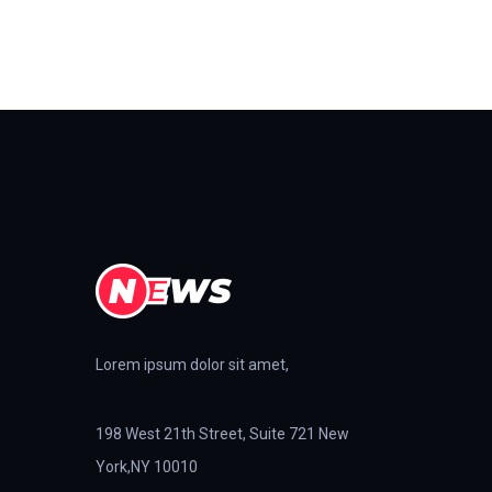
Lorem ipsum dolor sit amet,
198 West 21th Street, Suite 721 New
York,NY 10010