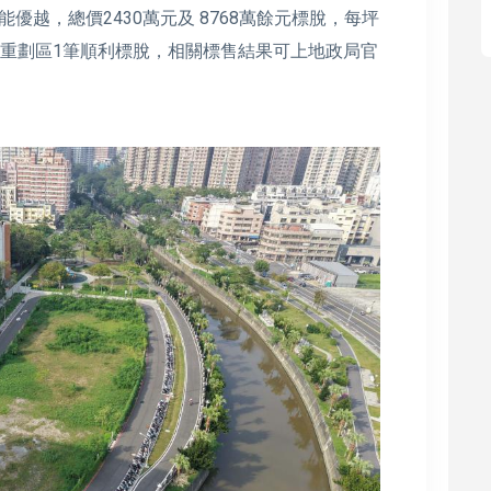
越，總價2430萬元及 8768萬餘元標脫，每坪
林園農地重劃區1筆順利標脫，相關標售結果可上地政局官