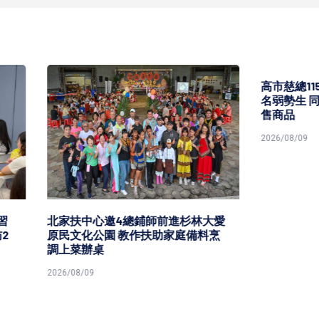
高市慈總115學年第一學期獎助
名弱勢生 同步規劃青年自力
售商品
2026/08/09
中心邀4總鋪師前進杉林大愛
公園 教作扶助家庭備料烹
辦桌
9