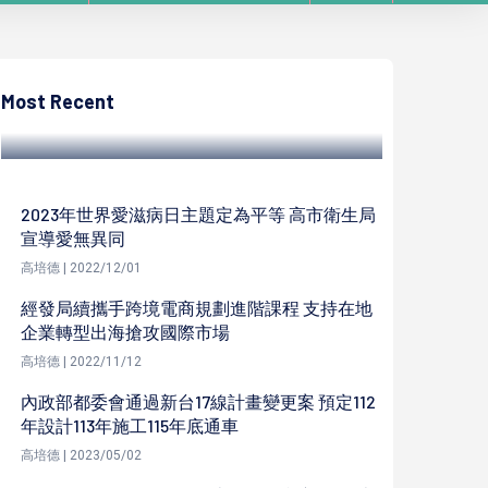
高培德
高科大航運、輪機系36名師生訪中鋼運通 座
談交流船隊運作現況、晉升制度
Most Recent
高培德 | 2024/12/16
2023年世界愛滋病日主題定為平等 高市衛生局
宣導愛無異同
高培德 | 2022/12/01
經發局續攜手跨境電商規劃進階課程 支持在地
企業轉型出海搶攻國際市場
高培德 | 2022/11/12
內政部都委會通過新台17線計畫變更案 預定112
年設計113年施工115年底通車
高培德 | 2023/05/02