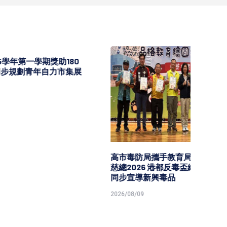
180
市集展
高市毒防局攜手教育局、高市社福
國際果
慈總2026 港都反毒盃繪圖賽頒獎
亞砂拉越
同步宣導新興毒品
世界杯摘5
2026/08/09
2026/08/