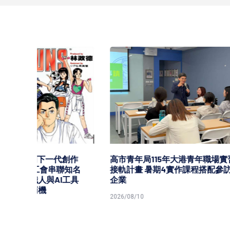
創作
高市青年局115年大港青年職場實習
北家扶
知名
接軌計畫 暑期4實作課程搭配參訪2
原民文化
工具
企業
調上菜
2026/08/10
2026/08/0