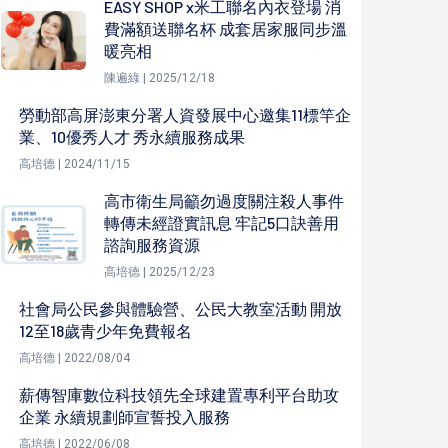
EASY SHOP x米工聯名內衣登場 消
費滿額送聯名杯 成套居家服同步溫
暖亮相
陳遍綠 | 2025/12/18
勞動部高屏澎東分署人資發展中心邀集11標竿企
業、10優秀人才 秀永續服務成果
高培德 | 2024/11/15
高市衛生局籲勿過度關注殺人事件
轉傳未經證實訊息 牢記5口訣善用
諮詢服務資源
高培德 | 2025/12/23
社會局公民參與體驗營、公民大教室活動 開放
12至18歲青少年免費報名
高培德 | 2022/08/04
薪傳智庫數位科技領先全球建置專利平台助攻
企業 永續規劃師宣誓投入服務
高培德 | 2022/06/08