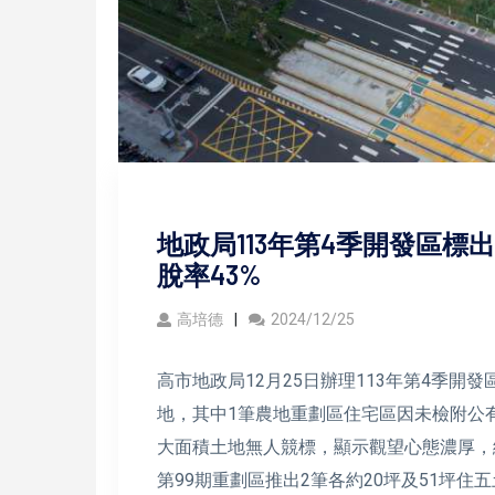
地政局113年第4季開發區標出
脫率43%
高培德
2024/12/25
高市地政局12月25日辦理113年第4季開
地，其中1筆農地重劃區住宅區因未檢附公
大面積土地無人競標，顯示觀望心態濃厚，總金
第99期重劃區推出2筆各約20坪及51坪住