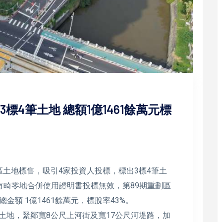
3標4筆土地 總額1億1461餘萬元標
發區土地標售，吸引4家投資人投標，標出3標4筆土
有畸零地合併使用證明書投標無效，第89期重劃區
額 1億1461餘萬元，標脫率43%。
五土地，緊鄰寬8公尺上河街及寬17公尺河堤路，加