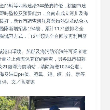
金門縣等四地連續3年榮膺特優，桃園市建
即時監控及預警能力，台南市成立河川及海
良好，新竹市調查海洋廢棄物熱點並結合水
隊新增招募194艘，累計1171艘排名全
壓減容方式，112年領先全台回收再利用廢
查核港口環境、船舶及海污防治法許可業者逾
變計畫並上傳海保署官網備查，另各縣市招募
將及21處淨海前哨站，清除海廢1074公噸，
海及港口pH值、溶氧、鎘、銅、鋅、汞等
提供、文／高培德