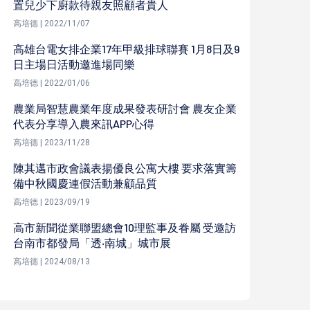
置兒少下廚款待親友照顧者貴人
高培德 | 2022/11/07
高雄台電女排企業17年甲級排球聯賽 1月8日及9
日主場日活動邀進場同樂
高培德 | 2022/01/06
農業局智慧農業年度成果發表研討會 農友企業
代表分享導入農來訊APP心得
高培德 | 2023/11/28
陳其邁市政會議表揚優良公寓大樓 要求落實籌
備中秋國慶連假活動兼顧品質
高培德 | 2023/09/19
高市新聞從業聯盟總會10理監事及眷屬 受邀訪
台南市都發局「透‧南城」城市展
高培德 | 2024/08/13