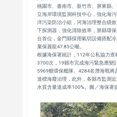
桃園市、臺南市、新竹市、屏東縣、
立海岸環境監測科技中心，強化海污
洋污染防治小組，河海治理整合績效
下探測器，強化清除效率，屏縣環保艦
台首位，金門縣採用氣切設備搭配冷
棄保麗龍47.85公噸。
根據海保署統計，112年公私協力
3700次，19縣市完成海污緊急應
5969艘環保艦隊、4284名潛海戰
達標海廢治理，此外，各縣市監測近
水質含量達成率100%。圖／海保署