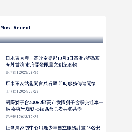
高培德
IBM軟體科技整合服務中心進駐高雄軟體園區
開幕 5年創造千個就業機會
Most Recent
高培德 | 2023/11/13
日本東京農二高吹奏樂部10月8日高港7號碼頭
海外首演 市府開發限量文創紀念物
高培德 | 2023/09/30
屏東軍友站慰問官兵眷屬 即時服務傳達關懷
王伯仁 | 2024/07/23
國際獅子會300E2區高市愛國獅子會贈交通車一
輛 嘉惠米迦勒社福協會長者共餐共學
高培德 | 2023/12/26
社會局家防中心飛颺少年自立服務計畫 15名安