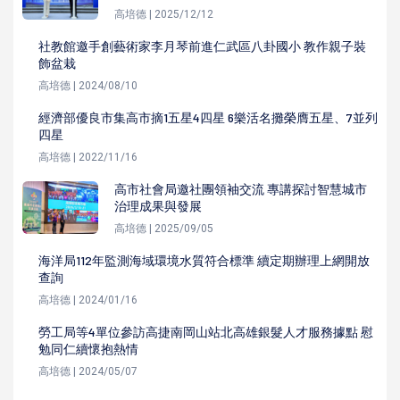
高培德 | 2025/12/12
社教館邀手創藝術家李月琴前進仁武區八卦國小 教作親子裝
飾盆栽
高培德 | 2024/08/10
經濟部優良市集高市摘1五星4四星 6樂活名攤榮膺五星、7並列
四星
高培德 | 2022/11/16
高市社會局邀社團領袖交流 專講探討智慧城市
治理成果與發展
高培德 | 2025/09/05
海洋局112年監測海域環境水質符合標準 續定期辦理上網開放
查詢
高培德 | 2024/01/16
勞工局等4單位參訪高捷南岡山站北高雄銀髮人才服務據點 慰
勉同仁續懷抱熱情
高培德 | 2024/05/07