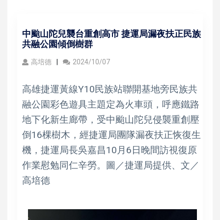
中颱山陀兒襲台重創高市 捷運局漏夜扶正民族
共融公園傾倒樹群
高培德
2024/10/07
高雄捷運黃線Y10民族站聯開基地旁民族共
融公園彩色遊具主題定為火車頭，呼應鐵路
地下化新生廊帶，受中颱山陀兒侵襲重創壓
倒16棵樹木，經捷運局團隊漏夜扶正恢復生
機，捷運局長吳嘉昌10月6日晚間訪視復原
作業慰勉同仁辛勞。圖／捷運局提供、文／
高培德