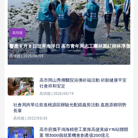
高培德
響應 6 月 8 日世界海洋日 高市青年局志工團林園紅樹林淨灘
高培德 | 2025/06/09
高市岡山秀傳醫院浴佛祈福活動 祈願健康平安
社會祥和安定
高培德 | 2026/05/19
社會局跨單位前進桃源區辦驗光配鏡義剪活動 嘉惠原鄉弱勢
長輩
高培德 | 2022/03/26
高市府攜手鴻海精密工業推高捷黃線Y15站聯開
案 增3000個就業機會創產值200億元