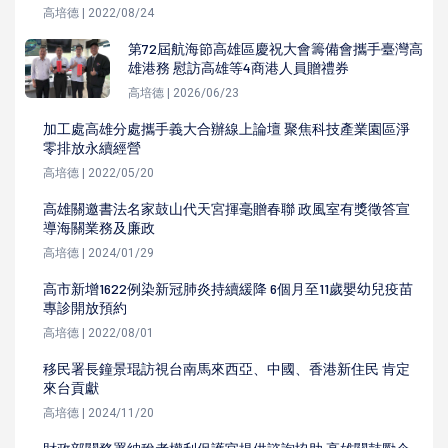
高培德 | 2022/08/24
第72屆航海節高雄區慶祝大會籌備會攜手臺灣高
雄港務 慰訪高雄等4商港人員贈禮券
高培德 | 2026/06/23
加工處高雄分處攜手義大合辦線上論壇 聚焦科技產業園區淨
零排放永續經營
高培德 | 2022/05/20
高雄關邀書法名家鼓山代天宮揮毫贈春聯 政風室有獎徵答宣
導海關業務及廉政
高培德 | 2024/01/29
高市新增1622例染新冠肺炎持續緩降 6個月至11歲嬰幼兒疫苗
專診開放預約
高培德 | 2022/08/01
移民署長鐘景琨訪視台南馬來西亞、中國、香港新住民 肯定
來台貢獻
高培德 | 2024/11/20