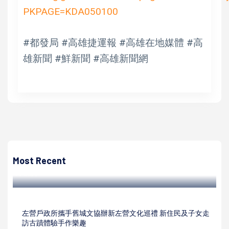
PKPAGE=KDA050100
#都發局 #高雄捷運報 #高雄在地媒體 #高
雄新聞 #鮮新聞 #高雄新聞網
高培德
青年局就業媒合會邀27企業招募300名新媒體人才 月薪上看
50K
Most Recent
高培德 | 2024/03/14
左營戶政所攜手舊城文協辦新左營文化巡禮 新住民及子女走
訪古蹟體驗手作樂趣