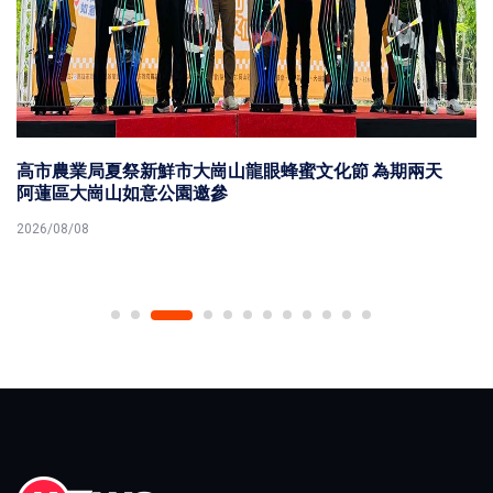
高市農業局夏祭新鮮市大崗山龍眼蜂蜜文化節 為期兩天
阿蓮區大崗山如意公園邀參
2026/08/08