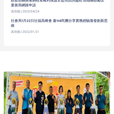
財政部關務署納稅者權利保護官提供諮詢協助 高雄關鼓勵企
業善用網路申請
高培德 | 2023/04/24
社會局1月22日社福高峰會 邀146民團分享實務經驗激發創新思
維
高培德 | 2022/01/21