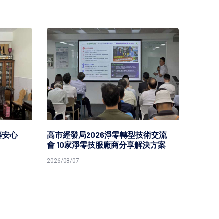
安心
高市經發局2026淨零轉型技術交流
高市勞
會 10家淨零技服廠商分享解決方案
原民就
2026/08/07
2026/08/