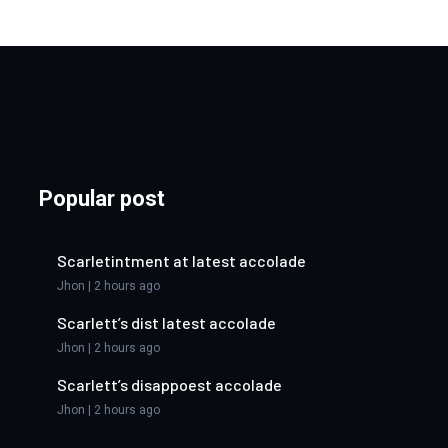
Popular post
Scarletintment at latest accolade
Jhon | 2 hours ago
Scarlett’s dist latest accolade
Jhon | 2 hours ago
Scarlett’s disappoest accolade
Jhon | 2 hours ago