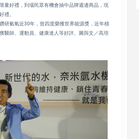
限量好禮，到場民眾有機會抽中品牌週邊商品，現
屬好禮。
鑽研氫氧近30年，曾四度榮獲世界能源獎，近年積
獲醫師、運動員、健康達人等好評。圖與文／高培