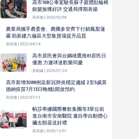
高市168公車駕駛長蘇子庭體貼輪椅
銀髮族獲好評 交通局擇期表揚
高培德 | 2025/02/08
農業局攜手農委會、農團多管齊下行銷鳳梨蓮
霧 助新建六龜區大型集貨場提升品質
高培德 | 2022/04/14
高市原民會與台鋼雄鷹推81原民日
優惠 力邀球迷歡樂同慶
吳昭緣 | 2025/07/24
高市新增3088例染新冠肺炎穩定趨緩 2至5歲莫
德納疫苗7月13日晚8點開放預約
高培德 | 2022/07/13
帕莎蒂娜國際餐飲集團等3單位前
進台南市安南醫院 邀自學自動體心
臟去顫器送好禮
高培德 | 2025/12/01