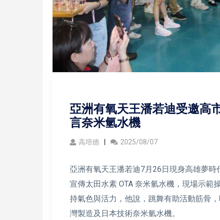
亞洲有氧天王潘若迪受邀高市
言奈米氫水機
高培德
2025/08/07
亞洲有氧天王潘若迪7月26日現身高雄夢時
宣傳太田水素 OTA 奈米氫水機，現場示
持氣色與活力，他說，跳舞有助活動筋骨，
灣製造及日本技術奈米氫水機。