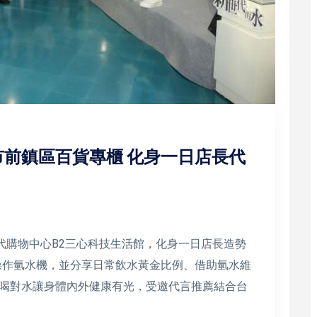
前鎮區百貨專櫃 化身一日店長代
代購物中心B2三心科技生活館，化身一日店長造勢
範操作氫水機，並分享日常飲水黃金比例、借助氫水維
喝對水讓身體內外健康有光，受邀代言推薦結合台