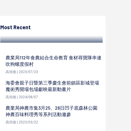
陳遍綠
特貿三南之南基地啟動都更自辦公聽會 都發
局盼公私合力推動亞灣2.0計畫
Most Recent
陳遍綠 | 2023/10/16
農業局112年食農結合生命教育 食材尋寶隊串連
吹狗螺度假村
高培德 | 2023/07/23
海委會親子日暨第三季慶生會前鎮區影城登場
魔術秀開場包場獻映最新動畫片
高培德 | 2024/08/07
農業局神農市集3月25、26日凹子底森林公園
神農百味料理秀等系列活動邀參
高培德 | 2023/03/22