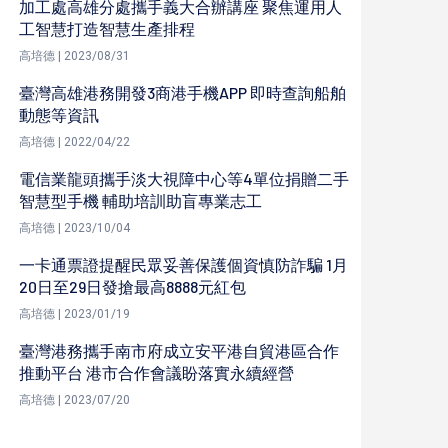
加工處高雄分處攜手義大合辦講座 聚焦運用人
工智慧打造智慧生產排程
高培德 | 2023/08/31
臺灣高雄港務開發3商港手機APP 即時查詢船舶
動態等資訊
高培德 | 2022/04/22
電信業龍頭攜手淡大視障中心等4單位捐贈二手
智慧型手機 輔助培訓助盲專業志工
高培德 | 2023/10/04
一卡通票證提醒民眾妥善保護個資慎防詐騙 1月
20日至29日發搶最高8888元紅包
高培德 | 2023/01/19
臺灣港務攜手南市府成立安平港自貿港區合作
推動平台 港市合作會議盼落實永續經營
高培德 | 2023/07/20