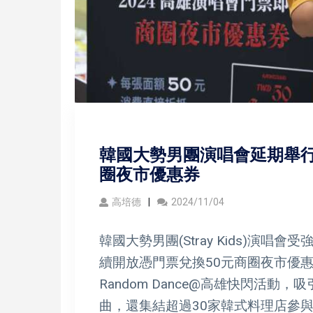
韓國大勢男團演唱會延期舉行
圈夜市優惠券
高培德
2024/11/04
韓國大勢男團(Stray Kids)演
續開放憑門票兌換50元商圈夜市優惠
Random Dance@高雄快閃活動，
曲，還集結超過30家韓式料理店參