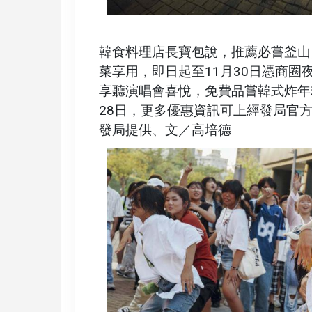
韓食料理店長寶包說，推薦必嘗釜山
菜享用，即日起至11月30日憑商
享聽演唱會喜悅，免費品嘗韓式炸年
28日，更多優惠資訊可上經發局官
發局提供、文／高培德