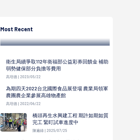
高培德
勞工局身障國考補助學習費、獎勵金 搭配勞
動部兩計畫助青年就業
Most Recent
高培德 | 2023/07/03
衛生局續爭取112年衛福部公益彩券回饋金 補助
弱勢健保部分負擔等費用
高培德 | 2023/05/22
為期四天2022台北國際食品展登場 農業局領軍
農團農企業參展高雄物產館
高培德 | 2022/06/22
橋頭再生水興建工程 期許如期如質
完工 緊盯試車進度中
陳遍綠 | 2025/07/25