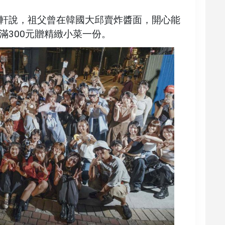
軒說，祖父曾在韓國大邱賣炸醬面，開心能
滿300元贈精緻小菜一份。