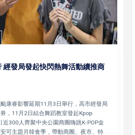
 經發局發起快閃熱舞活動續推商
唱會受強颱康睿影響延期11月3日舉行，高市經發局
券，11月2日結合舞蹈教室發起Kpop
吸引近300人齊聚中央公園商圈嗨跳K-POP金
與安可主題月韓食季，帶動商圈、夜市、特