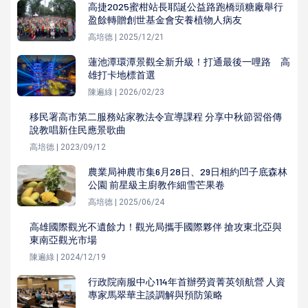
高捷2025蜜柑站長耶誕公益路跑橋頭糖廠舉行
盈餘轉贈創世基金會安養植物人病友
高培德 | 2025/12/21
蓮池潭環潭景觀全新升級！打通最後一哩路 高
雄打卡地標首選
陳遍綠 | 2026/02/23
移民署高市第二服務站家教法令宣導課程 分享中秋節習俗傳
說教唱新住民應景歌曲
高培德 | 2023/09/12
農業局神農市集6月28日、29日相約凹子底森林
公園 前星級主廚教作細雪芒果卷
高培德 | 2025/06/24
高雄國際觀光不遺餘力！觀光局攜手國際夥伴 搶攻東北亞與
東南亞觀光市場
陳遍綠 | 2024/12/19
行政院南服中心114年首辦勞資菁英領航營 人資
專家馬翠華主談調解與預防策略