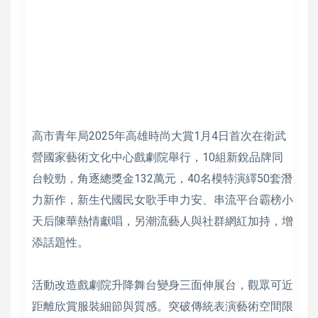
高市青年局2025年高雄時尚大賞1月4日首次在衛武
營國家藝術文化中心戲劇院舉行，10組新銳品牌同
台較勁，角逐總獎金132萬元，40名模特演繹50套潛
力新作，新生代國民女歌手申力安、串流平台霸榜小
天后陳華熱情獻唱，另潮流藝人與社群網紅加持，增
添話題性。
活動改造戲劇院升降舞台變身三面伸展台，觀眾可近
距離欣賞服裝細節與質感。突破傳統表演藝術空間限