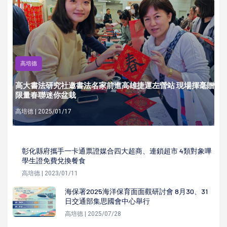
高培德
高大書法研究社邀書法名家前進高雄捷運左營站 現場揮毫贈
限量春聯迷你盆栽
高培德 | 2025/01/17
彰化縣府攜手一卡通票證媒合四大超商、連鎖超市 4類對象嗶
學生證免費兌換餐食
高培德 | 2023/01/11
海保署2025海洋保育面面觀研討會 8月30、31
日交通部集思國會中心舉行
高培德 | 2025/07/28