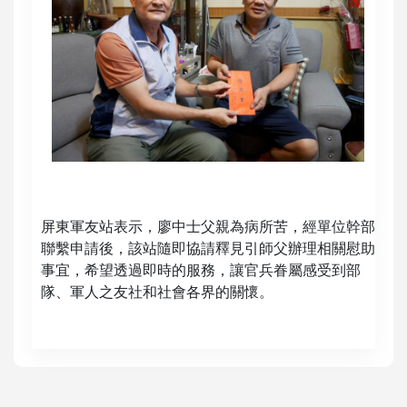
屏東軍友站表示，廖中士父親為病所苦，經單位幹部
聯繫申請後，該站隨即協請釋見引師父辦理相關慰助
事宜，希望透過即時的服務，讓官兵眷屬感受到部
隊、軍人之友社和社會各界的關懷。