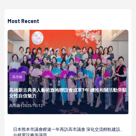
Most Recent
高培德
高雄新古典美人藝術旗袍聯誼會成軍7年 續推相關活動突顯
女性自信魅力
高培德 | 2025/10/12
日本熊本市議會睽違一年再訪高市議會 深化交流輕軌建設、
台積電設廠等議題