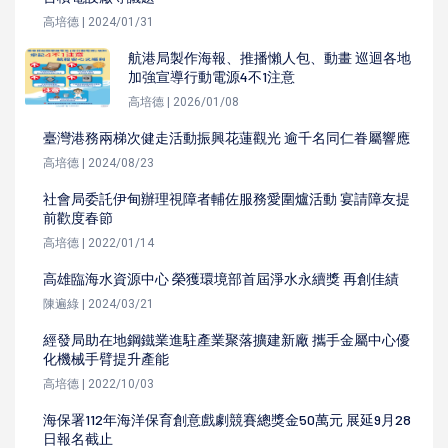
高培德 | 2024/01/31
航港局製作海報、推播懶人包、動畫 巡迴各地
加強宣導行動電源4不1注意
高培德 | 2026/01/08
臺灣港務兩梯次健走活動振興花蓮觀光 逾千名同仁眷屬響應
高培德 | 2024/08/23
社會局委託伊甸辦理視障者輔佐服務愛圍爐活動 宴請障友提
前歡度春節
高培德 | 2022/01/14
高雄臨海水資源中心 榮獲環境部首屆淨水永續獎 再創佳績
陳遍綠 | 2024/03/21
經發局助在地鋼鐵業進駐產業聚落擴建新廠 攜手金屬中心優
化機械手臂提升產能
高培德 | 2022/10/03
海保署112年海洋保育創意戲劇競賽總獎金50萬元 展延9月28
日報名截止