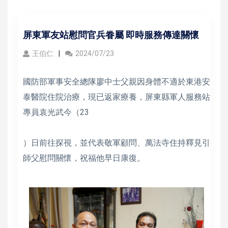
屏東軍友站慰問官兵眷屬 即時服務傳達關懷
王伯仁
2024/07/23
國防部軍事安全總隊廖中士父親因身體不適於東港安
泰醫院住院治療，現已返家療養，屏東縣軍人服務站
專員袁光武今（23
）日前往探視，並代表敬軍顧問、萬法寺住持釋見引
師父慰問關懷，祝福他早日康復。