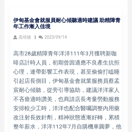
伊甸基金會就服員耐心傾聽適時建議 助精障青
年工作漸入佳境
高培德
2023/09/14
高市28歲精障青年洋洋111年3月獲聘新咖
啡店計時人員，初期曾因適應不良產生抗拒
心理，連帶影響工作表現，甚至偷偷打瞌睡
引起店長側目，伊甸基金會就業服務員蔡孟
宸耐心傾聽，從旁引導協助，建議洋洋家人
不吝嗇適時讚美，也商請店長考量勞動服務
安排較少工時，洋洋也配合醫囑調整內用藥
改注射長效針劑，精神狀態逐漸好轉，累積
整年薪水，洋洋112年7月自購機車圓夢，他