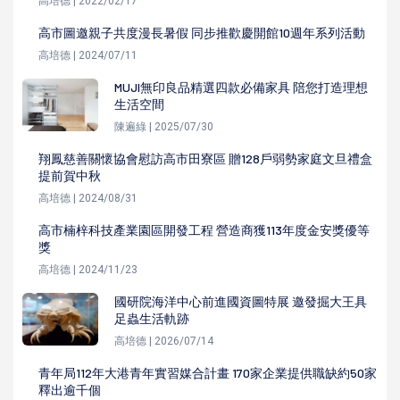
高培德 | 2022/02/17
高市圖邀親子共度漫長暑假 同步推歡慶開館10週年系列活動
高培德 | 2024/07/11
MUJI無印良品精選四款必備家具 陪您打造理想
生活空間
陳遍綠 | 2025/07/30
翔鳳慈善關懷協會慰訪高市田寮區 贈128戶弱勢家庭文旦禮盒
提前賀中秋
高培德 | 2024/08/31
高市楠梓科技產業園區開發工程 營造商獲113年度金安獎優等
獎
高培德 | 2024/11/23
國研院海洋中心前進國資圖特展 邀發掘大王具
足蟲生活軌跡
高培德 | 2026/07/14
青年局112年大港青年實習媒合計畫 170家企業提供職缺約50家
釋出逾千個