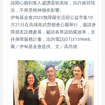
說開心聽到客人盛讚蛋糕美味，自許維持現
況，不再受精神痼疾影響。
伊甸基金會2023無障礙生活節公益市集10
月21日在高雄衛武營都會公園舉行，邀請身
障朋友設攤參展，籲請各界認助園遊券，支
持身障服務計畫，洽詢電話(07)3159666。
圖／伊甸基金會提供、文／高培德