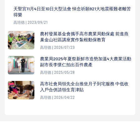
天聖宮11月4日至10日大型法會 悼念祈願921大地震罹難者離苦
得樂
高培德 | 2023/09/21
農村發展基金會攜手高市農業局動保處 前進燕
巢金山社區講座實作紮根動保教育
高培德 | 2026/07/23
農業局2025年夏祭新鮮市造勢加溫4大農業活動
副市長李懷仁拍出百件農產
高培德 | 2025/05/28
高市社會局領先全台推坐月子到宅服務 中低收
入戶合併請領生育津貼
高培德 | 2026/04/22