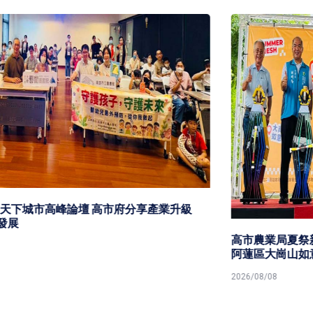
高市農業局夏祭新鮮市大崗山龍眼蜂蜜文化節 為期兩天
阿蓮區大崗山如意公園邀參
2026/08/08