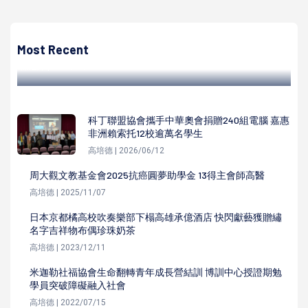
陳遍綠
學習不分族群！首座原民數位文化學習中心亮相 陳其邁出席
高雄市原民故事館開館祈福
Most Recent
陳遍綠 | 2023/04/24
科丁聯盟協會攜手中華奧會捐贈240組電腦 嘉惠
非洲賴索托12校逾萬名學生
高培德 | 2026/06/12
周大觀文教基金會2025抗癌圓夢助學金 13得主會師高醫
高培德 | 2025/11/07
日本京都橘高校吹奏樂部下榻高雄承億酒店 快閃獻藝獲贈繡
名字吉祥物布偶珍珠奶茶
高培德 | 2023/12/11
米迦勒社福協會生命翻轉青年成長營結訓 博訓中心授證期勉
學員突破障礙融入社會
高培德 | 2022/07/15