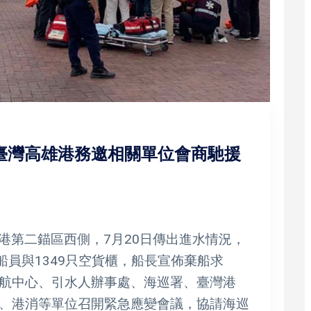
臺灣高雄港務邀相關單位會商馳援
雄港第二錨區西側，7月20日傳出進水情況，
船員與1349只空貨櫃，船長宣佈棄船求
航中心、引水人辦事處、海巡署、臺灣港
、港消等單位召開緊急應變會議，協請海巡