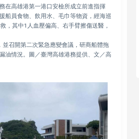
務在高雄港第一港口安檢所成立前進指揮
援船員食物、飲用水、毛巾等物資，經海巡
獲救，其中1人血壓偏高、右手臂擦傷送醫，
，並召開第二次緊急應變會議，研商船體拖
漏油情況。圖／臺灣高雄港務提供、文／高