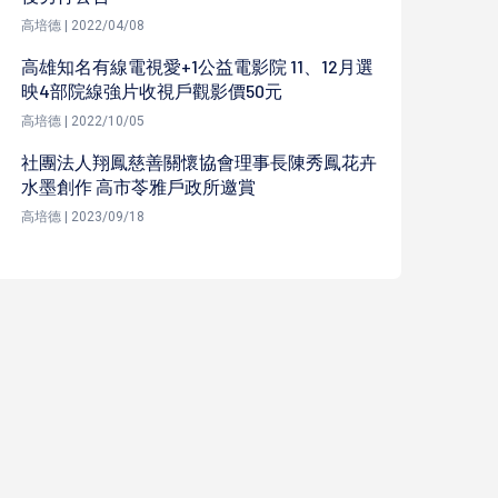
高培德 | 2022/04/08
高雄知名有線電視愛+1公益電影院 11、12月選
映4部院線強片收視戶觀影價50元
高培德 | 2022/10/05
社團法人翔鳳慈善關懷協會理事長陳秀鳳花卉
水墨創作 高市苓雅戶政所邀賞
高培德 | 2023/09/18