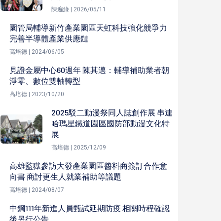
陳遍綠 | 2026/05/11
園管局輔導新竹產業園區天虹科技強化競爭力
完善半導體產業供應鏈
高培德 | 2024/06/05
見證金屬中心60週年 陳其邁：輔導補助業者朝
淨零、數位雙軸轉型
高培德 | 2023/10/20
2025駁二動漫祭同人誌創作展 串連
哈瑪星鐵道園區國防部動漫文化特
展
高培德 | 2025/12/09
高雄監獄參訪大發產業園區醬料商簽訂合作意
向書 商討更生人就業補助等議題
高培德 | 2024/08/07
中鋼111年新進人員甄試延期防疫 相關時程確認
後另行公告