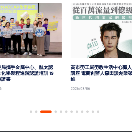
發局攜手金屬中心、航太認
高市勞工局勞教生活中心職人
化學製程進階認證培訓 19
講座 電商創辦人森田談創業
獲證書
維
6
2026/08/06