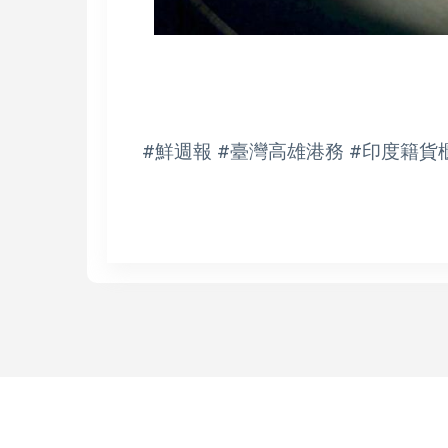
#鮮週報 #臺灣高雄港務 #印度籍貨