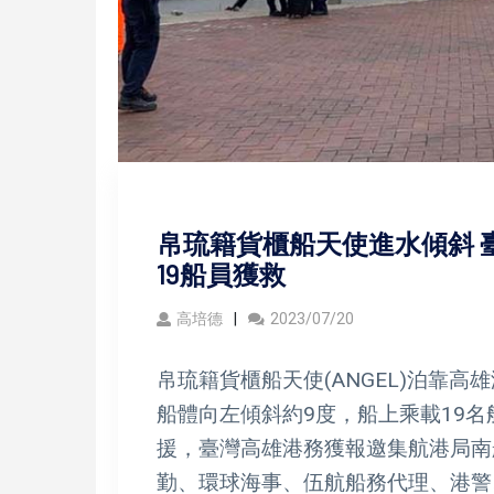
帛琉籍貨櫃船天使進水傾斜 
19船員獲救
高培德
2023/07/20
帛琉籍貨櫃船天使(ANGEL)泊靠高
船體向左傾斜約9度，船上乘載19名
援，臺灣高雄港務獲報邀集航港局南
勤、環球海事、伍航船務代理、港警