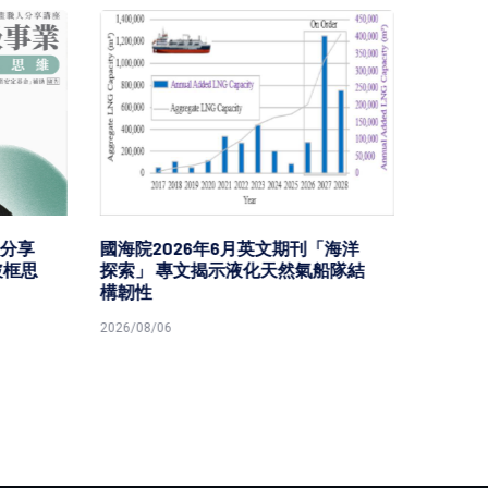
分享
國海院2026年6月英文期刊「海洋
台鐵高
破框思
探索」 專文揭示液化天然氣船隊結
樂園區
構韌性
型首度
2026/08/06
2026/08/