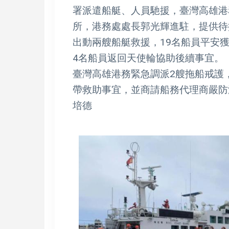
署派遣船艇、人員馳援，臺灣高雄港
所，港務處處長郭光輝進駐，提供待
出動兩艘船艇救援，19名船員平安
4名船員返回天使輪協助後續事宜。
臺灣高雄港務緊急調派2艘拖船戒護
帶救助事宜，並商請船務代理商嚴防
培德