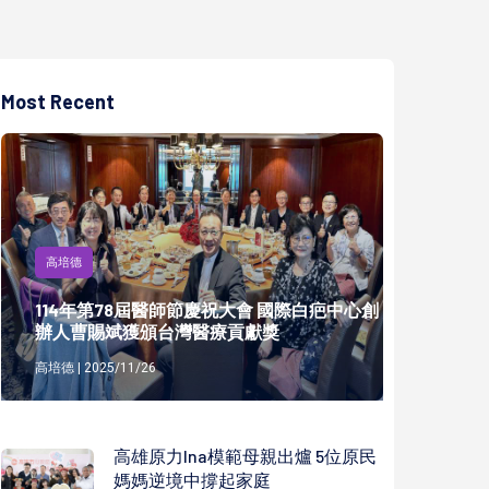
Most Recent
高培德
114年第78屆醫師節慶祝大會 國際白疤中心創
辦人曹賜斌獲頒台灣醫療貢獻獎
高培德 | 2025/11/26
高雄原力Ina模範母親出爐 5位原民
媽媽逆境中撐起家庭