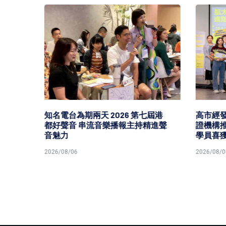
 手
知名電台為期兩天 2026 第七屆港
高市經
前賀
都好聲音 串流音樂播報主持精進聲
證機構推
音魅力
學員喜
2026/08/06
2026/08/0