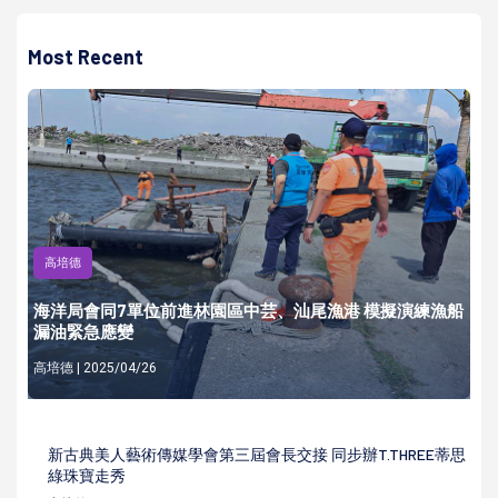
Most Recent
高培德
海洋局會同7單位前進林園區中芸、汕尾漁港 模擬演練漁船
漏油緊急應變
高培德 | 2025/04/26
新古典美人藝術傳媒學會第三屆會長交接 同步辦T.THREE蒂思
綠珠寶走秀