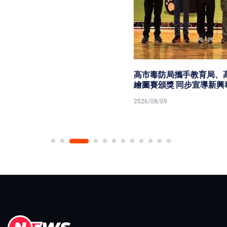
高市毒防局攜手教育局、高市社福慈總2026 港都反毒盃
繪圖賽頒獎 同步宣導新興毒品
2026/08/09