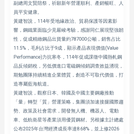
副總周文賢陪祭，祈願新年營運順利、產銷暢旺、人
員平安健康。
黃建智說，114年受地緣政治、貿易保護等因素影
響，鋼鐵業面臨少見嚴峻考驗，感謝同仁展現堅強韌
性，促成精緻鋼品出貨量約787000公噸，銷售占比
11.5%，毛利占比于9成，顯示產品表現價值(Value
Performance)力抗寒冬，114年促成課徵中國熱軋鋼
品反傾銷稅，另低價進口電磁鋼傾銷調查效益湧現，
期勉團隊持續精進企業體質，創造不可取代價值，打
造專屬藍海航道。
黃建智說，觀察日本、韓國及中國主要鋼廠推動
「量」轉型「質」營運策略，集團須加速接腿國際趨
勢、政策及社會需求，開發無人機、機器人、電動
車、低軌衛星等產業須用優質鋼材。另根據主計總處
公布2025年台灣經濟成長率達8.68%，並上修2026