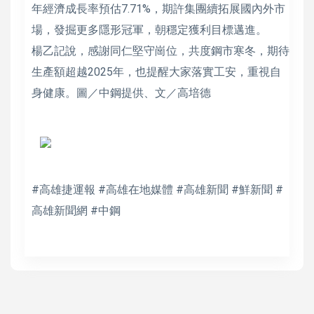
年經濟成長率預估7.71%，期許集團續拓展國內外市
場，發掘更多隱形冠軍，朝穩定獲利目標邁進。
楊乙記說，感謝同仁堅守崗位，共度鋼市寒冬，期待
生產額超越2025年，也提醒大家落實工安，重視自
身健康。圖／中鋼提供、文／高培德
#高雄捷運報 #高雄在地媒體 #高雄新聞 #鮮新聞 #
高雄新聞網 #中鋼