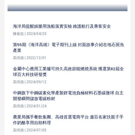
高培德 | 2022/09/25
海洋局提醒娛樂用漁船落實安檢 維護航行及乘客安全
陳俊昌 | 2024/04/23
第55期《海洋高雄》電子期刊上線 封面故事介紹在地石斑魚
產業
高培德 | 2022/12/01
金屬中心應用工業爐可持久高效節能燃燒系統 獲選第62屆全
球百大科技研發獎
高培德 | 2024/09/12
中鋼旗下中鋼碳素化學產製鋰電池負極材料石墨碳微球 自主
開發瞬間儲放電碳粉材
高培德 | 2024/01/24
農業局攜手餐飲集團、高雄首選電商平台 邀百名家扶親子手
作奶酪享用自助料理
高培德 | 2024/07/05