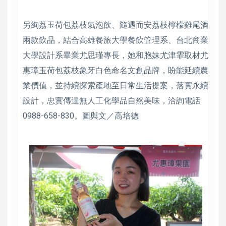
另絢荔玉荷包荔枝氣泡飲、隨遇而安荔枝檸檬雞尾酒
兩款飲品，結合高雄餐旅大學餐飲管理系、台北商業
大學設計系畢業尤思瑾專長，她和胞妹尤津霏取材尤
惠璋玉荷包荔枝象牙白色命名文創品牌，盼能延續農
業價值，並持續探索產地至日常生活提案，落實永續
設計，忠實傳達無人工化學品自然美味，洽詢電話
0988-658-830。圖與文／高培德