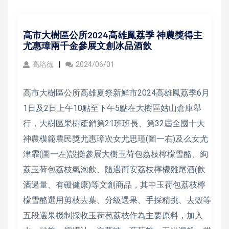
高市大樹區公所2024高雄鳳荔季 神農獎得主
尤惠璋兩千金參展文創冰品酒飲
高培德
2024/06/01
高市大樹區公所高雄夏祭新鮮市2024高雄鳳荔季6月
1日及2日上午10點至下午5點在大樹區姑山倉庫舉
行，大樹區果樹產銷第21班班長、第32屆全國十大
神農模範農民獎尤惠璋次女尤思瑾(圖一右)及么女尤
津霏(圖一左)設攤參展大樹玉荷包荔枝檸檬雪酪、絢
荔玉荷包荔枝氣泡飲、隨遇而安荔枝檸檬雞尾酒(飲
酒過量、有礙健康)等文創商品，其中玉荷包荔枝檸
檬雪酪選用剪枝去葉、分級選果、手採精挑、去殼等
五段選果機制採收玉荷苞荔枝作為主要原料，加入