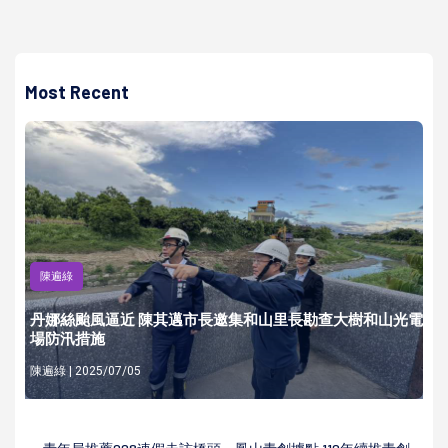
Most Recent
陳遍綠
丹娜絲颱風逼近 陳其邁市長邀集和山里長勘查大樹和山光電
場防汛措施
陳遍綠 | 2025/07/05