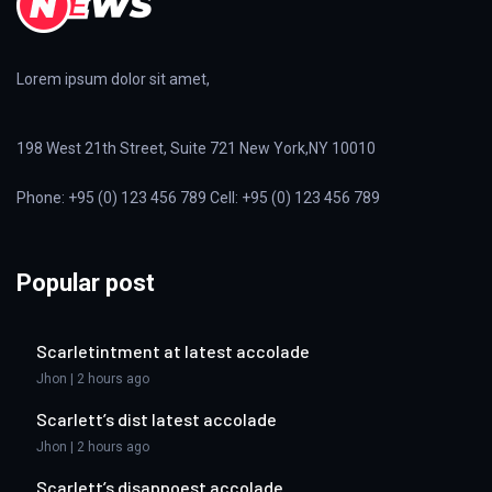
Lorem ipsum dolor sit amet,
198 West 21th Street, Suite 721 New York,NY 10010
Phone: +95 (0) 123 456 789 Cell: +95 (0) 123 456 789
Popular post
Scarletintment at latest accolade
Jhon | 2 hours ago
Scarlett’s dist latest accolade
Jhon | 2 hours ago
Scarlett’s disappoest accolade