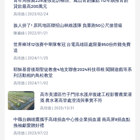
青年局推薦228連假走訪橋頭、鳳山青創據點 112年續推青創
貸款最高200萬元
高培德 | 2023/02/24
族人拚了! 原民地區聯招山林維護隊 負重跑50公尺搶晉級
陳遍綠 | 2022/01/21
世界棒球12強賽中華隊奪冠 台電高雄區處限量650份炸雞免費
送
高培德 | 2024/11/25
耶穌基督後期聖徒教會4地支聯會2024科技尋根 闖關遊戲等系
列活動相約鳥松教堂
高培德 | 2024/11/02
高市美濃區竹子門排水護岸復建工程影響農業灌
溉 農水署高管處澄清與事實不符
高培德 | 2025/10/31
中職台鋼雄鷹攜手高雄捐血中心推企業捐血週 南高屏9捐血點
挽袖獻愛贈好禮
高培德 | 2023/07/22