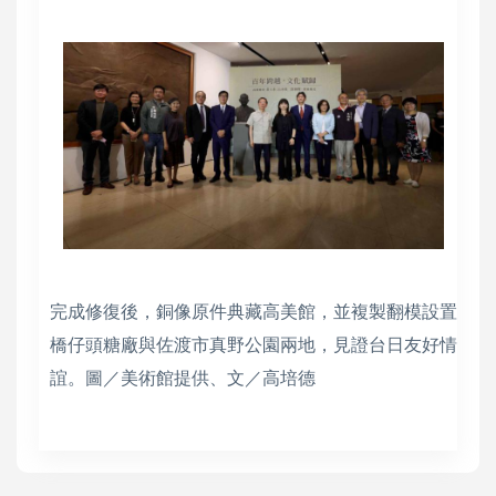
完成修復後，銅像原件典藏高美館，並複製翻模設置
橋仔頭糖廠與佐渡市真野公園兩地，見證台日友好情
誼。圖／美術館提供、文／高培德