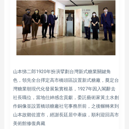
山本悌二郎1920年扮演擘劃台灣新式糖業關鍵角
色，領先全台擇定高市橋頭區設置新式糖廠，奠定台
灣糖業朝現代化發展紮實根基，1927年因入閣辭去
社長職位，當地仕紳感念貢獻，委託藝術家黃土水創
作銅像並設置橋頭糖廠社宅事務所前，之後輾轉來到
山本故鄉佐渡市，經謝長廷居中牽線，順利迎回高市
美術館修復典藏