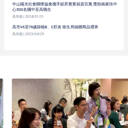
中山陽光社會關懷協會攜手鋐昇實業捐資百萬 獎助南家扶中
心300名國中至高職生
高培德 | 2024/01/31
高市45至79歲篩檢B、C肝炎 衛生局抽贈商品禮券
高培德 | 2023/04/29