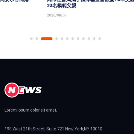
23名模範父親
2026/08/07
Lorem ipsum dolor sit amet,
198 West 21th Street, Suite 721 New York,NY 10010