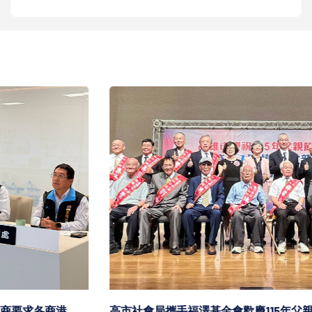
高市社會局攜手福澤基金會歡慶115年父親節 表揚第51屆