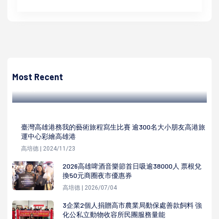
高培德
台電第55屆技能競賽 72單位1210人參與 五度奪獎父攜子挑
戰前空姐首披戰袍
Most Recent
高培德 | 2023/01/11
臺灣高雄港務我的藝術旅程寫生比賽 逾300名大小朋友高港旅
運中心彩繪高雄港
高培德 | 2024/11/23
2026高雄啤酒音樂節首日吸逾38000人 票根兌
換50元商圈夜市優惠券
高培德 | 2026/07/04
3企業2個人捐贈高市農業局動保處善款飼料 強
化公私立動物收容所民團服務量能