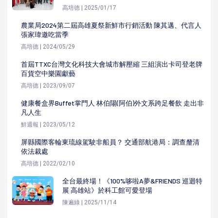
高培德 | 2025/01/17
農業局2024第二屆高雄夏祭新鮮市行銷活動 陳其邁、代言人
張家瑋邀吃當季
高培德 | 2024/05/29
首屆TTXC台灣文化科技大會城市解壓縮 三組演出卡司登老牌
百貨空中樂園獻藝
高培德 | 2023/09/07
健康餐盒界Buffet掌門人 林伯陽(阿伯)外文系跨足餐飲 走出非
凡人生
鮮週報 | 2023/05/12
屏縣國際客輪東琉線駕駛非船員？ 交通部航港局：調查釐清
依法裁處
高培德 | 2022/02/10
全台最終場！《100%哆啦A夢&FRIENDS 巡迴特
展 高雄站》於科工館可愛登場
陳遍綠 | 2025/11/14