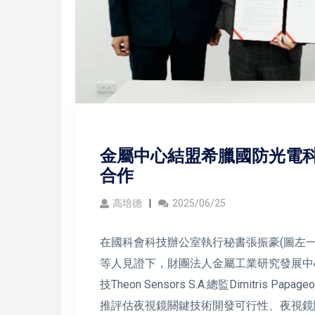
金屬中心結盟希臘國防光電科
合作
高培德
2025/06/25
在國科會科技辦公室執行秘書張振豪(圖左一)、Theon
等人見證下，財團法人金屬工業研究發展中心
技Theon Sensors S.A.總監Dimitris 
推評估夜視鏡關鍵技術開發可行性、夜視鏡