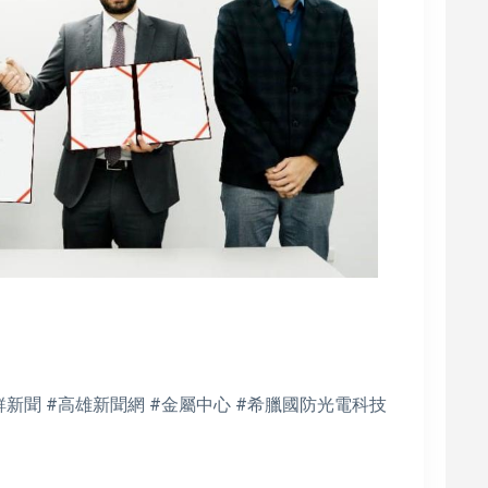
鮮新聞 #高雄新聞網 #金屬中心 #希臘國防光電科技