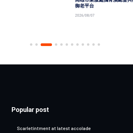
御老平台
2026/08/07
Popular post
Scarletintment at latest accolade