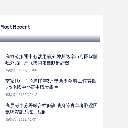
高培德
社會局加強關懷訪視街友、獨居長者 提供避
暑用品等服務宣導預防熱傷害
Most Recent
高培德 | 2023/07/07
高雄港旅運中心啟用前夕 陳其邁率市府團隊體
驗外語口譯服務開箱自動翻譯機
高培德 | 2023/03/06
南家扶中心頒贈111年3月獎助學金 科工館表揚
372名國中小高中職大學生
高培德 | 2022/03/12
高屏澎東分署融合式職訓 助身障青年考取證照
獲聘資訊系統工程師
高培德 | 2022/12/31