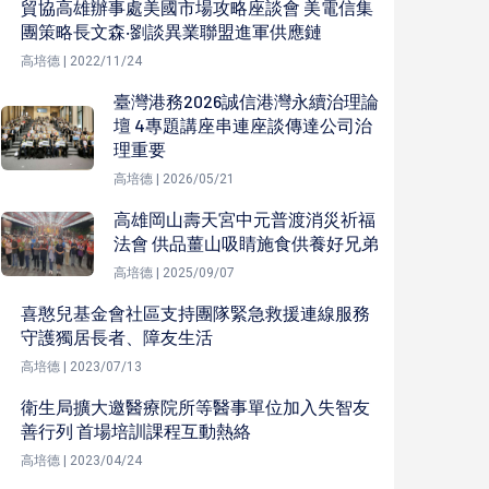
貿協高雄辦事處美國市場攻略座談會 美電信集
團策略長文森‧劉談異業聯盟進軍供應鏈
高培德 | 2022/11/24
臺灣港務2026誠信港灣永續治理論
壇 4專題講座串連座談傳達公司治
理重要
高培德 | 2026/05/21
高雄岡山壽天宮中元普渡消災祈福
法會 供品薑山吸睛施食供養好兄弟
高培德 | 2025/09/07
喜憨兒基金會社區支持團隊緊急救援連線服務
守護獨居長者、障友生活
高培德 | 2023/07/13
衛生局擴大邀醫療院所等醫事單位加入失智友
善行列 首場培訓課程互動熱絡
高培德 | 2023/04/24