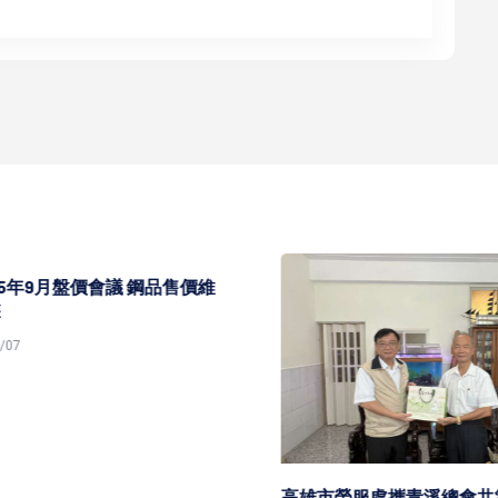
5年9月盤價會議 鋼品售價維
7
高雄市榮服處攜青溪總會共築