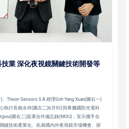
技業 深化夜視鏡關鍵技術開發等
 Sensors S.A 經理Goh Yang Xuan(圖右一)
執行長賴永祥(圖左二)6月9日與希臘國防光電科
Papageorgiou(圖右二)簽署合作備忘錄(MOU)，宣示攜手合
關鍵技術產業化、拓展國內外夜視鏡市場機會、探