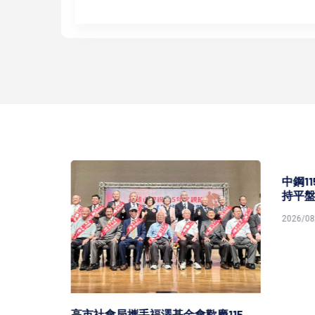
中鋼11
持平盤
2026/08/0
灣港
高市社會局攜手福澤基金會歡慶115