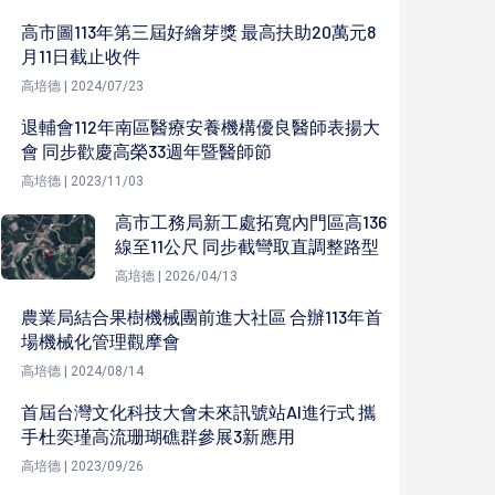
高市圖113年第三屆好繪芽獎 最高扶助20萬元8
月11日截止收件
高培德 | 2024/07/23
退輔會112年南區醫療安養機構優良醫師表揚大
會 同步歡慶高榮33週年暨醫師節
高培德 | 2023/11/03
高市工務局新工處拓寬內門區高136
線至11公尺 同步截彎取直調整路型
高培德 | 2026/04/13
農業局結合果樹機械團前進大社區 合辦113年首
場機械化管理觀摩會
高培德 | 2024/08/14
首屆台灣文化科技大會未來訊號站AI進行式 攜
手杜奕瑾高流珊瑚礁群參展3新應用
高培德 | 2023/09/26