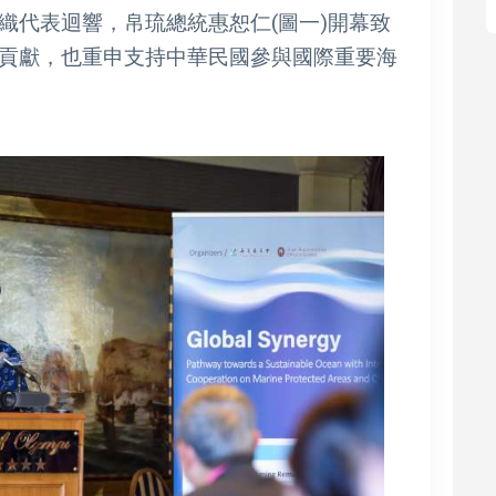
織代表迴響，帛琉總統惠恕仁(圖一)開幕致
貢獻，也重申支持中華民國參與國際重要海