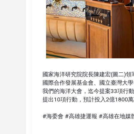
國家海洋研究院院長陳建宏(圖二)
國際合作發展基金會、國立臺灣大學
我們的海洋大會，迄今提案33項行動承
提出10項行動，預計投入2億180
#海委會 #高雄捷運報 #高雄在地媒