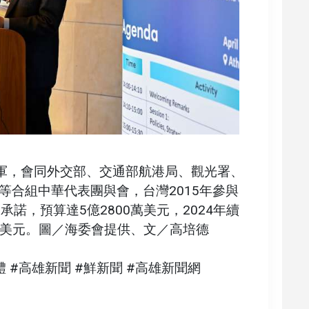
領軍，會同外交部、交通部航港局、觀光署、
等合組中華代表團與會，台灣2015年參與
諾，預算達5億2800萬美元，2024年續
0萬美元。圖／海委會提供、文／高培德
體 #高雄新聞 #鮮新聞 #高雄新聞網