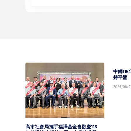
中鋼11
持平盤
2026/08/0
灣港
高市社會局攜手福澤基金會歡慶115