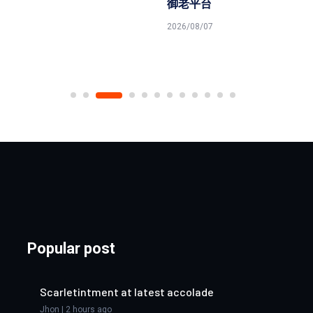
御老平台
2026/08/07
Popular post
Scarletintment at latest accolade
Jhon | 2 hours ago