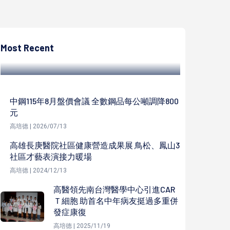
陳遍綠
高雄百人揮毫 第一屆民眾盃書法比賽以文會
友 文化傳承
Most Recent
陳遍綠 | 2022/04/16
中鋼115年8月盤價會議 全數鋼品每公噸調降800
元
高培德 | 2026/07/13
高雄長庚醫院社區健康營造成果展 鳥松、鳳山3
社區才藝表演接力暖場
高培德 | 2024/12/13
高醫領先南台灣醫學中心引進CAR
Ｔ細胞 助首名中年病友挺過多重併
發症康復
高培德 | 2025/11/19