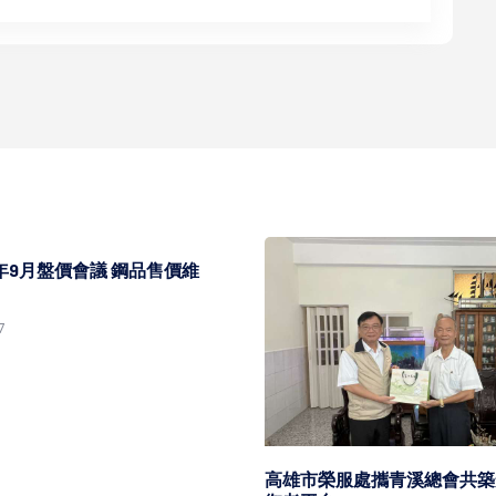
5年9月盤價會議 鋼品售價維
7
高雄市榮服處攜青溪總會共築