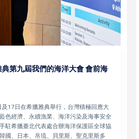
典第九屆我們的海洋大會 會前海
6日及17日在希臘雅典舉行，台灣積極回應大
藍色經濟、永續漁業、海洋污染及海事安全
手駐希臘臺北代表處合辦海洋保護區全球協
韓國、日本、帛琉、貝里斯、聖克里斯多