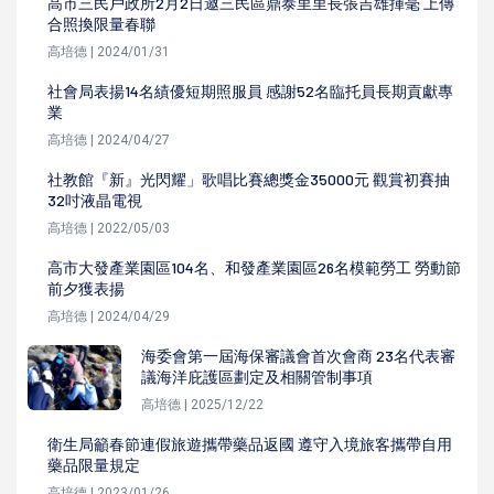
高市三民戶政所2月2日邀三民區鼎泰里里長張吉雄揮毫 上傳
合照換限量春聯
高培德 | 2024/01/31
社會局表揚14名績優短期照服員 感謝52名臨托員長期貢獻專
業
高培德 | 2024/04/27
社教館『新』光閃耀」歌唱比賽總獎金35000元 觀賞初賽抽
32吋液晶電視
高培德 | 2022/05/03
高市大發產業園區104名、和發產業園區26名模範勞工 勞動節
前夕獲表揚
高培德 | 2024/04/29
海委會第一屆海保審議會首次會商 23名代表審
議海洋庇護區劃定及相關管制事項
高培德 | 2025/12/22
衛生局籲春節連假旅遊攜帶藥品返國 遵守入境旅客攜帶自用
藥品限量規定
高培德 | 2023/01/26