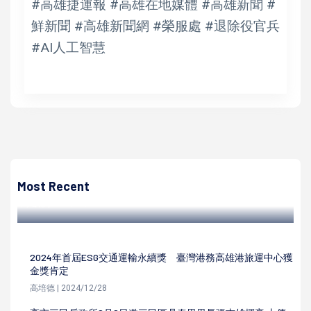
#高雄捷運報 #高雄在地媒體 #高雄新聞 #
鮮新聞 #高雄新聞網 #榮服處 #退除役官兵
#AI人工智慧
高培德
強颱凱米風強雨驟台水七區處旗山營運所慘淹 高市旗山區15
里停水23至28小時
Most Recent
高培德 | 2024/07/25
2024年首屆ESG交通運輸永續獎 臺灣港務高雄港旅運中心獲
金獎肯定
高培德 | 2024/12/28