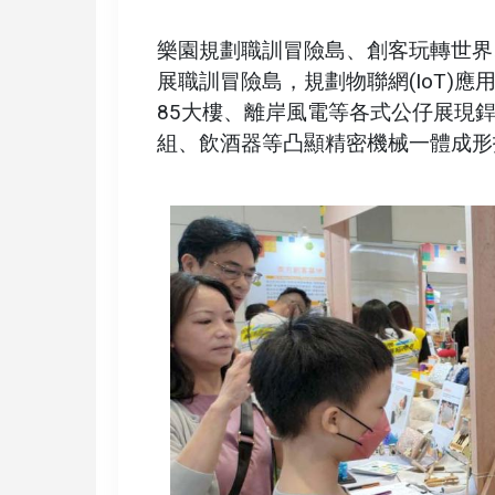
樂園規劃職訓冒險島、創客玩轉世界
展職訓冒險島，規劃物聯網(IoT)
85大樓、離岸風電等各式公仔展現
組、飲酒器等凸顯精密機械一體成形