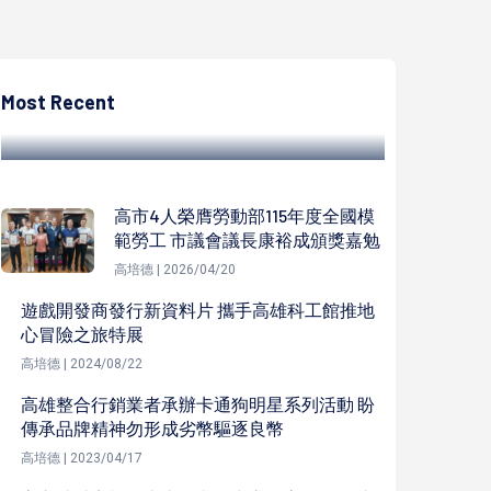
高培德
高雄長庚醫院114年1月1日接手大同醫院營運
朝重度級急救責任醫院邁進
Most Recent
高培德 | 2024/12/25
高市4人榮膺勞動部115年度全國模
範勞工 市議會議長康裕成頒獎嘉勉
高培德 | 2026/04/20
遊戲開發商發行新資料片 攜手高雄科工館推地
心冒險之旅特展
高培德 | 2024/08/22
高雄整合行銷業者承辦卡通狗明星系列活動 盼
傳承品牌精神勿形成劣幣驅逐良幣
高培德 | 2023/04/17