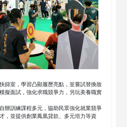
快篩室，學習凸顯履歷亮點，並嘗試替換妝
模擬面試，強化求職競爭力，另玩美養職實
自辦訓練課程多元，協助民眾強化就業競爭
才，並提供創業鳳凰貸款、多元培力等資