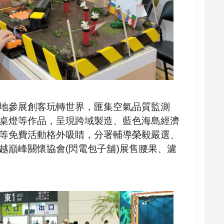
地參展創客玩轉世界，匯集空氣品質監測
桌燈等作品，呈現跨域製造、藍色海島經濟
等免費活動格外吸睛，分署輔導榮毅嚴選、
越巔峰關懷協會(閃電包子舖)展售腰果、濾