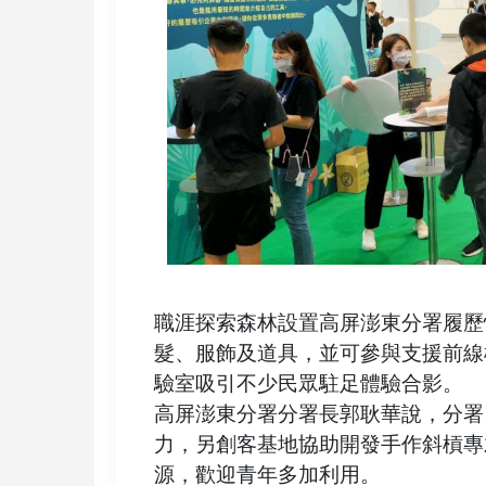
職涯探索森林設置高屏澎東分署履歷
髮、服飾及道具，並可參與支援前線
驗室吸引不少民眾駐足體驗合影。
高屏澎東分署分署長郭耿華說，分署
力，另創客基地協助開發手作斜槓專
源，歡迎青年多加利用。