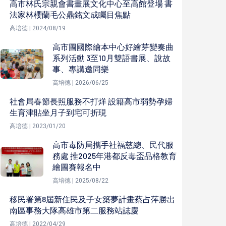
高市林氏宗親會書畫展文化中心至高館登場 書
法家林櫻蘭毛公鼎銘文成矚目焦點
高培德 | 2024/08/19
高市圖國際繪本中心好繪芽變奏曲
系列活動 3至10月雙語書展、說故
事、專講邀同樂
高培德 | 2026/06/25
社會局春節長照服務不打烊 設籍高市弱勢孕婦
生育津貼坐月子到宅可折現
高培德 | 2023/01/20
高市毒防局攜手社福慈總、民代服
務處 推2025年港都反毒盃品格教育
繪圖賽報名中
高培德 | 2025/08/22
移民署第8屆新住民及子女築夢計畫蔡占萍勝出
南區事務大隊高雄市第二服務站誌慶
高培德 | 2022/04/29