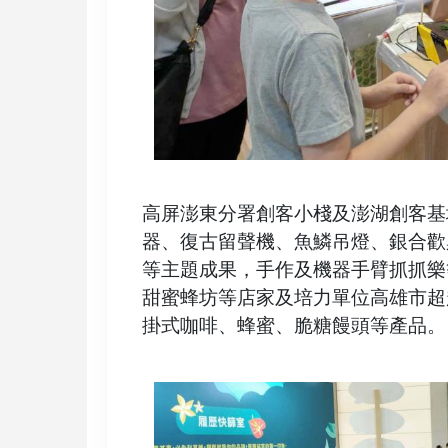
高屏澎東分署創客小棧及澎湖創客基
器、復古留聲機、魚鱗吊燈、銀合歡
等主題成果，手作及機器手臂抓抓樂
甜蜜蜂坊等店家及培力單位高雄市超
掛式咖啡、蜂蜜、脆糖饅頭等產品。