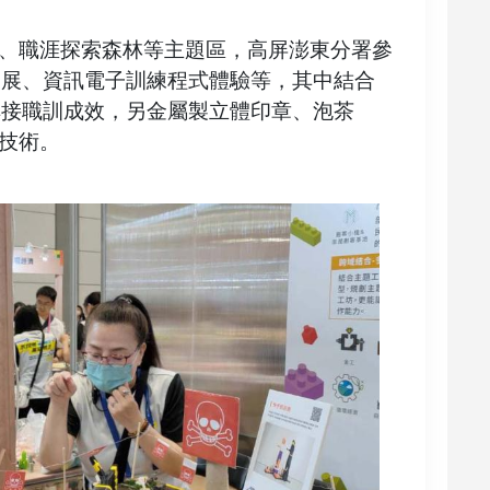
、職涯探索森林等主題區，高屏澎東分署參
應用展、資訊電子訓練程式體驗等，其中結合
銲接職訓成效，另金屬製立體印章、泡茶
技術。