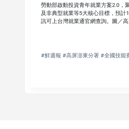
勞動部啟動投資青年就業方案2.0
及非典型就業等5大核心目標，預計112
訊可上台灣就業通官網查詢。圖／高
#鮮週報 #高屏澎東分署 #全國技能