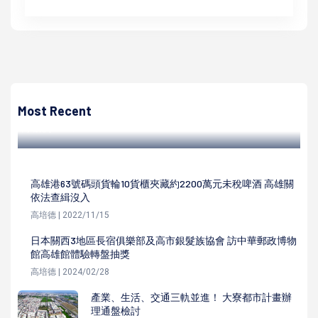
高培德
中央原民會113年度原住民族專門人才高展館頒獎 表揚5類
2177名得主
Most Recent
高培德 | 2024/11/23
高雄港63號碼頭貨輪10貨櫃夾藏約2200萬元未稅啤酒 高雄關
依法查緝沒入
高培德 | 2022/11/15
日本關西3地區長宿俱樂部及高市銀髮族協會 訪中華郵政博物
館高雄館體驗轉盤抽獎
高培德 | 2024/02/28
產業、生活、交通三軌並進！ 大寮都市計畫辦
理通盤檢討