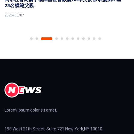
23名模範父親
2026/08/07
Lorem ipsum dolor sit amet,
198 West 21th Street, Suite 721 New York,NY 10010