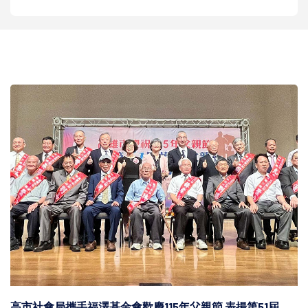
高市社會局攜手福澤基金會歡慶115年父親節 表揚第51屆