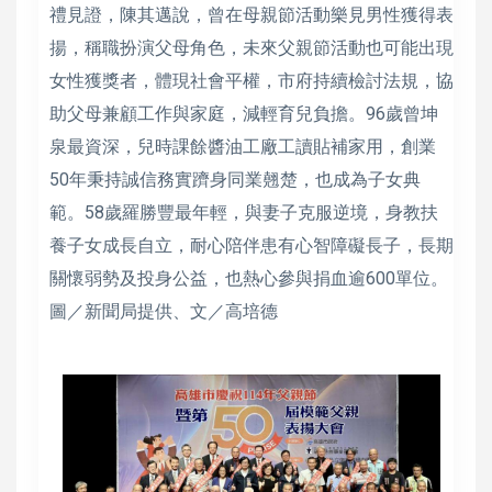
禮見證，陳其邁說，曾在母親節活動樂見男性獲得表
揚，稱職扮演父母角色，未來父親節活動也可能出現
女性獲獎者，體現社會平權，市府持續檢討法規，協
助父母兼顧工作與家庭，減輕育兒負擔。96歲曾坤
泉最資深，兒時課餘醬油工廠工讀貼補家用，創業
50年秉持誠信務實躋身同業翹楚，也成為子女典
範。58歲羅勝豐最年輕，與妻子克服逆境，身教扶
養子女成長自立，耐心陪伴患有心智障礙長子，長期
關懷弱勢及投身公益，也熱心參與捐血逾600單位。
圖／新聞局提供、文／高培德