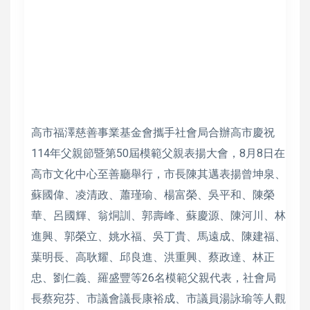
高市福澤慈善事業基金會攜手社會局合辦高市慶祝
114年父親節暨第50屆模範父親表揚大會，8月8日在
高市文化中心至善廳舉行，市長陳其邁表揚曾坤泉、
蘇國偉、凌清政、蕭瑾瑜、楊富榮、吳平和、陳榮
華、呂國輝、翁烔訓、郭壽峰、蘇慶源、陳河川、林
進興、郭榮立、姚水福、吳丁貴、馬遠成、陳建福、
葉明長、高耿耀、邱良進、洪重興、蔡政達、林正
忠、劉仁義、羅盛豐等26名模範父親代表，社會局
長蔡宛芬、市議會議長康裕成、市議員湯詠瑜等人觀