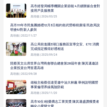
高市經發局輔導機關企業節能 4月續辦媒合會對
接用戶及服務業
高培德 | 2026/03/25
高市111年市民集團婚禮12月3日相約衛武營榕樹廣場 民政局說
明會51對新人參與
高培德 | 2022/11/27
高公局前進國3湖口服務區宣導交安、ETC 消費
完成指定獲得好禮相送
高培德 | 2025/09/24
陪蔡英文出席世界台灣商會聯合總會第28屆年會 陳其邁邀請
企業投資台灣首選高雄
高培德 | 2022/09/28
雄檢主檢蔡佰達受邀中油大林廠 舉例說明國營
事業倫理界線風險防範
高培德 | 2025/11/20
高市10生1校榮膺志工菁英獎 陳其邁盛讚獲獎者
轉化小愛變大愛