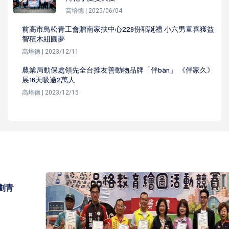
高培德 | 2025/06/04
前高市鳥松青工會贈南家扶中心229份耶誕禮 小六男童喜獲益
智積木組圓夢
高培德 | 2023/12/11
農業局動保處領先全台推友善動物品牌「伴bàn」 《伴家久》
展16天吸逾2萬人
高培德 | 2023/12/15