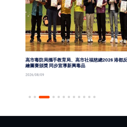
高市毒防局攜手教育局、高市社福慈總2026 港都反毒盃
繪圖賽頒獎 同步宣導新興毒品
2026/08/09