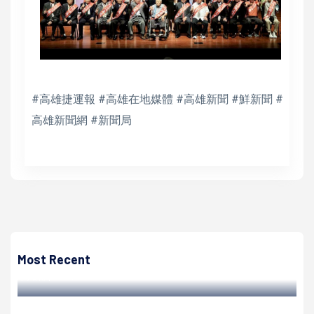
#高雄捷運報 #高雄在地媒體 #高雄新聞 #鮮新聞 #
高雄新聞網 #新聞局
高培德
環境部、臺灣防災產業協會抗高溫調適對策展 巡迴科工館北
館1F大廳
Most Recent
高培德 | 2025/08/23