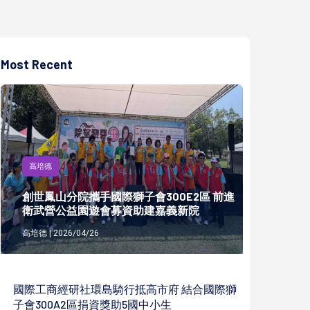
Most Recent
高培德
創世鳳山分院攜手國際獅子會300E2區 前進
衛武營公益園遊會募資助建嘉義新院
高培德 | 2026/04/26
國際工商經研社環島騎行抵高市府 結合國際獅
子會300A2區捐資獎助5國中小生