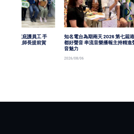
 手
知名電台為期兩天 2026 第七屆港
高市經
前賀
都好聲音 串流音樂播報主持精進聲
證機構推
音魅力
學員喜
2026/08/06
2026/08/0