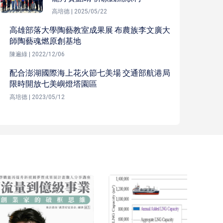
高培德 | 2025/05/22
高雄部落大學陶藝教室成果展 布農族李文廣大
師陶藝魂燃原創基地
陳遍綠 | 2022/12/06
配合澎湖國際海上花火節七美場 交通部航港局
限時開放七美嶼燈塔園區
高培德 | 2023/05/12