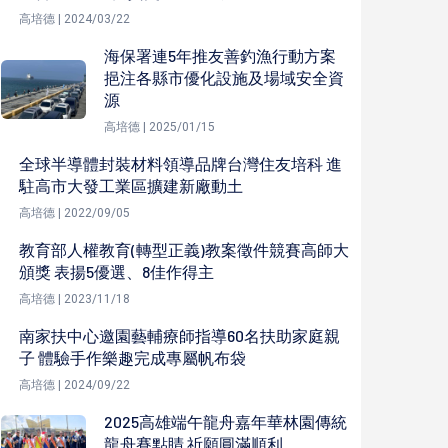
高培德 | 2024/03/22
海保署連5年推友善釣漁行動方案
挹注各縣市優化設施及場域安全資
源
高培德 | 2025/01/15
全球半導體封裝材料領導品牌台灣住友培科 進
駐高市大發工業區擴建新廠動土
高培德 | 2022/09/05
教育部人權教育(轉型正義)教案徵件競賽高師大
頒獎 表揚5優選、8佳作得主
高培德 | 2023/11/18
南家扶中心邀園藝輔療師指導60名扶助家庭親
子 體驗手作樂趣完成專屬帆布袋
高培德 | 2024/09/22
2025高雄端午龍舟嘉年華林園傳統
龍舟賽點睛 祈願圓滿順利