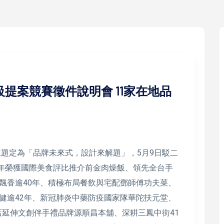
級提案競賽徵件說明會 11家在地品
主題定為「品牌未來式，設計來解題」，5月9日駁二
、連年榮獲國際美食評比推介前金肉燥飯、領先全台手
飄香逾40年、積極布局餐飲與宅配鄧師傅功夫菜、
健逾42年、新冠肺炎中藥防疫國家隊華陀扶元堂、
肉店延伸文創伴手禮品牌源順昌本舖、深耕三鳳中街41