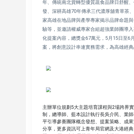
年、傳統南北貨轉型優質蔬食品牌日舒醒、
發、深耕高雄70年傳承三代濃厚舖青草茶
家高雄在地品牌與產學專家揭示品牌命題與
驗等，並邀請權威專家合組超強業師團導入
化提案內容，總獎金67萬元，5月15日至6月
案，將創意設計串連實務需求，為高雄經典
主辦單位規劃5大主題培育課程與2場跨界
制，總導師、藍本設計執行長吳介民、業師
平引導參賽團隊概念發想、提案策略、成果
分享，更多資訊可上青年局官網及大港經典升級