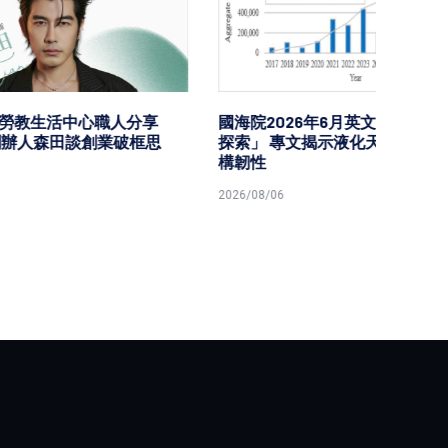
分享
國海院2026年6月英文期刊「海洋
台鐵高
破框思
探索」 專文揭示液化天然氣船隊結
樂園區
構韌性
型首度
2026/08/06
2026/08/