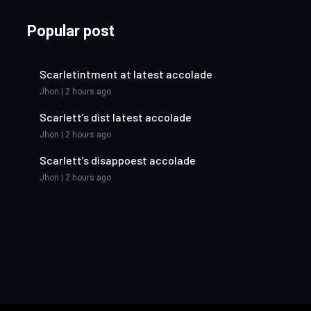
Popular post
Scarletintment at latest accolade
Jhon | 2 hours ago
Scarlett’s dist latest accolade
Jhon | 2 hours ago
Scarlett’s disappoest accolade
Jhon | 2 hours ago