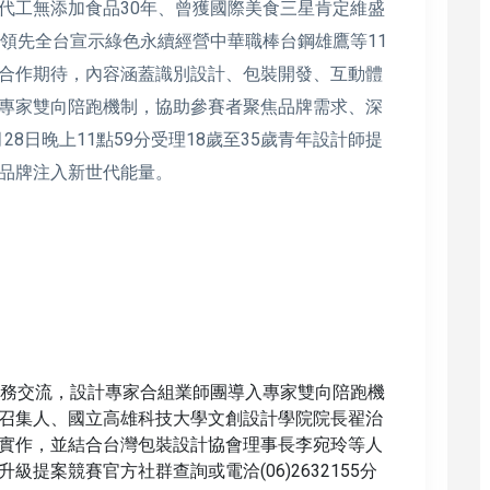
代工無添加食品30年、曾獲國際美食三星肯定維盛
、領先全台宣示綠色永續經營中華職棒台鋼雄鷹等11
合作期待，內容涵蓋識別設計、包裝開發、互動體
專家雙向陪跑機制，協助參賽者聚焦品牌需求、深
28日晚上11點59分受理18歲至35歲青年設計師提
品牌注入新世代能量。
實務交流，設計專家合組業師團導入專家雙向陪跑機
召集人、國立高雄科技大學文創設計學院院長翟治
實作，並結合台灣包裝設計協會理事長李宛玲等人
提案競賽官方社群查詢或電洽(06)2632155分