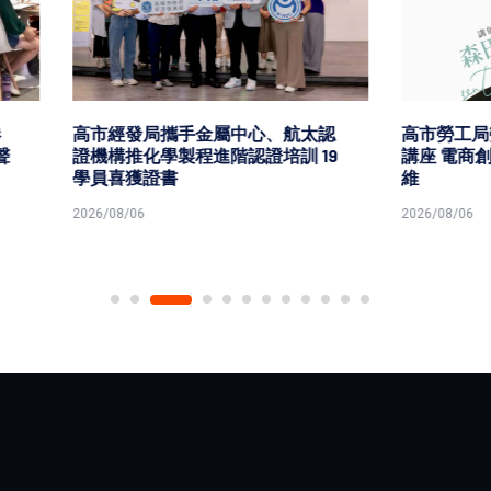
發局攜手金屬中心、航太認
高市勞工局勞教生活中心職人
化學製程進階認證培訓 19
講座 電商創辦人森田談創業
獲證書
維
6
2026/08/06