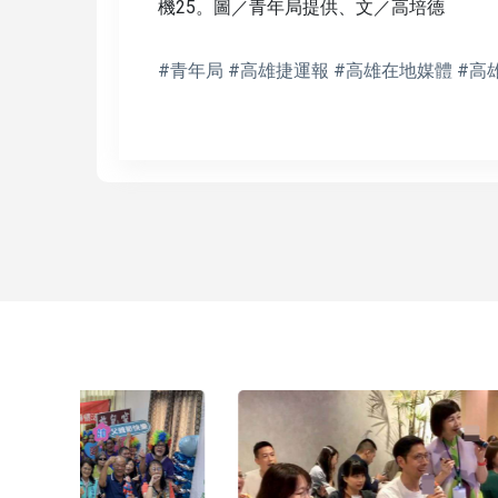
機25。圖／青年局提供、文／高培德
#青年局 #高雄捷運報 #高雄在地媒體 #高