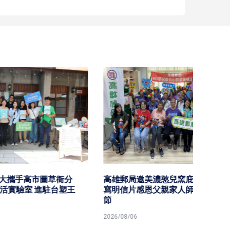
衙分
高雄郵局邀美濃憨兒窯庇護員工 手
知名電台
台塑王
寫明信片感恩父親家人師長提前賀
都好聲
節
音魅力
2026/08/06
2026/08/