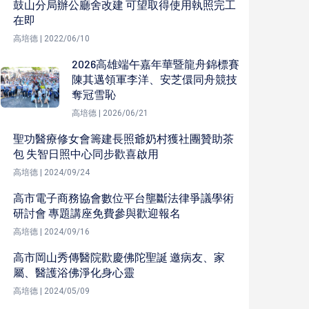
鼓山分局辦公廳舍改建 可望取得使用執照完工
在即
高培德 | 2022/06/10
2026高雄端午嘉年華暨龍舟錦標賽
陳其邁領軍李洋、安芝儇同舟競技
奪冠雪恥
高培德 | 2026/06/21
聖功醫療修女會籌建長照爺奶村獲社團贊助茶
包 失智日照中心同步歡喜啟用
高培德 | 2024/09/24
高市電子商務協會數位平台壟斷法律爭議學術
研討會 專題講座免費參與歡迎報名
高培德 | 2024/09/16
高市岡山秀傳醫院歡慶佛陀聖誕 邀病友、家
屬、醫護浴佛淨化身心靈
高培德 | 2024/05/09