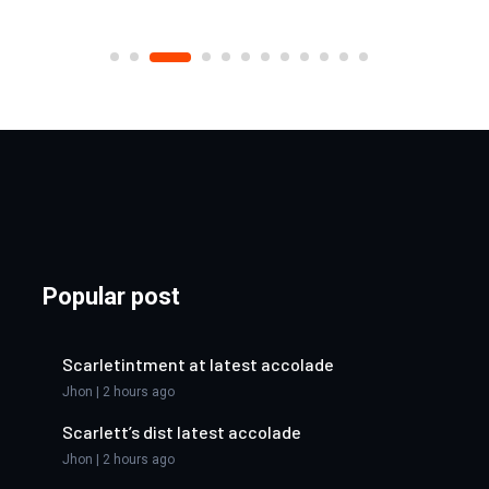
Popular post
Scarletintment at latest accolade
Jhon | 2 hours ago
Scarlett’s dist latest accolade
Jhon | 2 hours ago