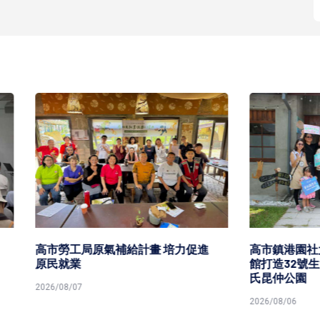
局原氣補給計畫 培力促進
高市鎮港園社大攜手高市圖草
業
館打造32號生活實驗室 進駐
氏昆仲公園
7
2026/08/06