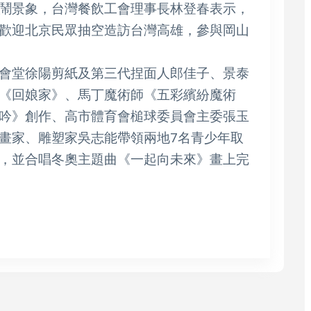
鬧景象，台灣餐飲工會理事長林登春表示，
歡迎北京民眾抽空造訪台灣高雄，參與岡山
會堂徐陽剪紙及第三代捏面人郎佳子、景泰
《回娘家》、馬丁魔術師《五彩繽紛魔術
吟》創作、高市體育會槌球委員會主委張玉
畫家、雕塑家吳志能帶領兩地7名青少年取
，並合唱冬奧主題曲《一起向未來》畫上完