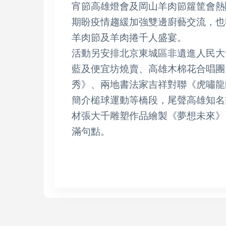
宵節高雄燈會及岡山羊肉節籮筐會熱
期盼疫情趨緩加強雙邊廚藝交流，也
羊肉節及羊肉捲千人盛宴。
活動另安排北京東城區非遺進人民大
藍及便宜坊燒賣、高雄木棉花合唱團
秀》、兩地書法家吉祥對聯《虎嘯龍
簡介槌球運動等橋段，尾聲高雄知名
材張大千雕塑作品繪製《夢想未來》
滿句點。