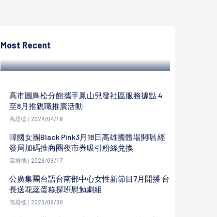
高培德
美國華裔青年安迪跨海來台求診資深整形名
醫曹賜斌 兩段式隆高輕度拉長鼻樑硬挺
Most Recent
高培德 | 2023/10/17
高市圖鳥松分館攜手鳳山兒發社區服務據點 4
至8月推親職推廣活動
高培德 | 2024/04/18
韓國女團Black Pink3月18日高雄國體場開唱 經
發局加碼推商圈夜市券吸引粉絲兌換
高培德 | 2023/03/17
公廣集團台語台南部中心女性新節目7月開播 台
長送花蕊蛋糕探班慰勉劇組
高培德 | 2023/06/30