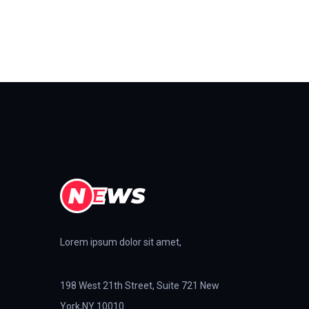
Lorem ipsum dolor sit amet,
198 West 21th Street, Suite 721 New
York,NY 10010