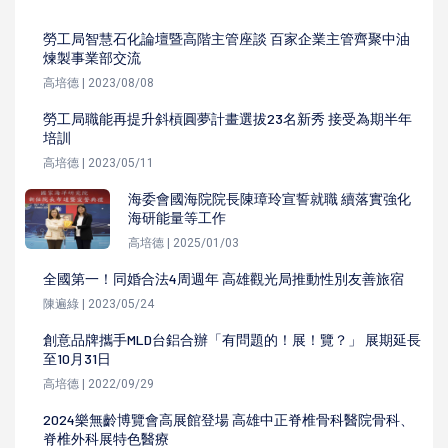
勞工局智慧石化論壇暨高階主管座談 百家企業主管齊聚中油
煉製事業部交流
高培德 | 2023/08/08
勞工局職能再提升斜槓圓夢計畫選拔23名新秀 接受為期半年
培訓
高培德 | 2023/05/11
海委會國海院院長陳璋玲宣誓就職 續落實強化
海研能量等工作
高培德 | 2025/01/03
全國第一！同婚合法4周週年 高雄觀光局推動性別友善旅宿
陳遍綠 | 2023/05/24
創意品牌攜手MLD台鋁合辦「有問題的！展！覽？」 展期延長
至10月31日
高培德 | 2022/09/29
2024樂無齡博覽會高展館登場 高雄中正脊椎骨科醫院骨科、
脊椎外科展特色醫療