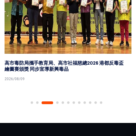
高市毒防局攜手教育局、高市社福慈總2026 港都反毒盃
繪圖賽頒獎 同步宣導新興毒品
2026/08/09