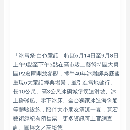
「冰雪祭‧白色童話」特展6月14日至9月8日
上午9點至下午5點在高市駁二藝術特區大勇
區P2倉庫開放參觀，攜手40年冰雕師吳庭國
重現6大童話經典場景，並引進雪地健行、
長10公尺、高3公尺冰砌城堡疾速滑坡、冰
上碰碰船、零下冰床、全台獨家冰造海盜船
等體驗設施，陪伴大小朋友清涼一夏，寬宏
藝術經紀有預售票，更多資訊可上官網查
詢。圖與文／高培德